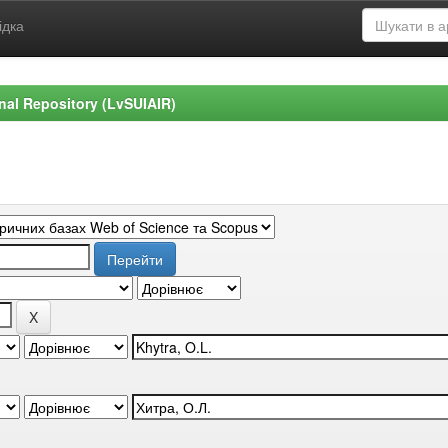
ідка
ional Repository (LvSUIAIR)