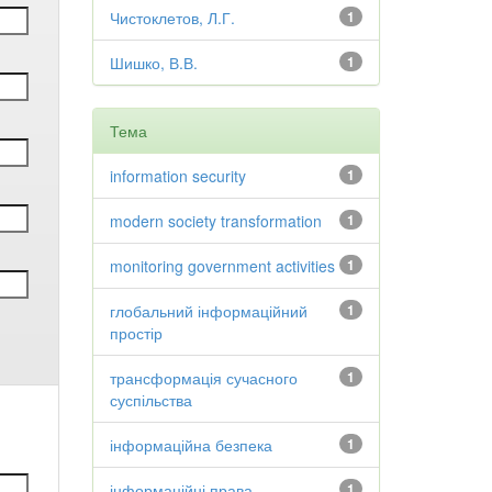
Чистоклетов, Л.Г.
1
Шишко, В.В.
1
Тема
information security
1
modern society transformation
1
monitoring government activities
1
глобальний інформаційний
1
простір
трансформація сучасного
1
суспільства
інформаційна безпека
1
інформаційні права
1