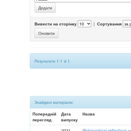
Вивести на сторінку
|
Сортування
Результати 1-1 зі 1.
Знайдені матеріали:
Попередній
Дата
Назва
перегляд
випуску
2021
Philosophical reflections o