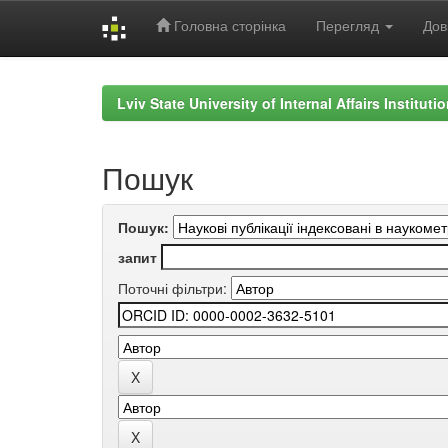
Головна сторінка
Перегляд
Дов
Skip
navigation
Lviv State University of Internal Affairs Institut
Пошук
Пошук:
запит
Поточні фільтри: