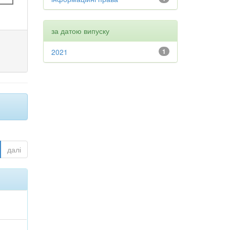
за датою випуску
2021
1
далі