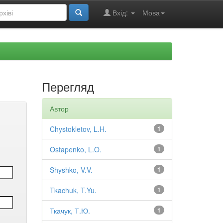
Вхід:
Мова
Перегляд
Автор
Chystokletov, L.H.
1
Ostapenko, L.O.
1
Shyshko, V.V.
1
Tkachuk, T.Yu.
1
Ткачук, Т.Ю.
1