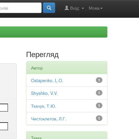
Вхід:
Мова
Перегляд
Автор
Ostapenko, L.O.
1
Shyshko, V.V.
1
Ткачук, Т.Ю.
1
Чистоклетов, Л.Г.
1
Тема