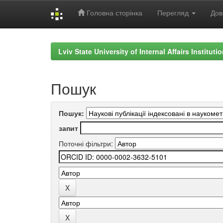
Головна сторінка
Перегляд
Дов
Skip
navigation
Lviv State University of Internal Affairs Institut
Пошук
Пошук:
запит
Поточні фільтри: