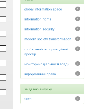
global information space
1
information rights
1
information security
1
modern society transformation
1
глобальний інформаційний
1
простір
моніторинг діяльності влади
1
інформаційні права
1
за датою випуску
2021
1