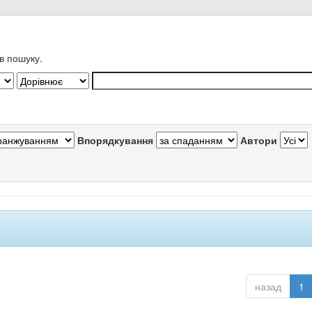
в пошуку.
Впорядкування
Автори
назад
1