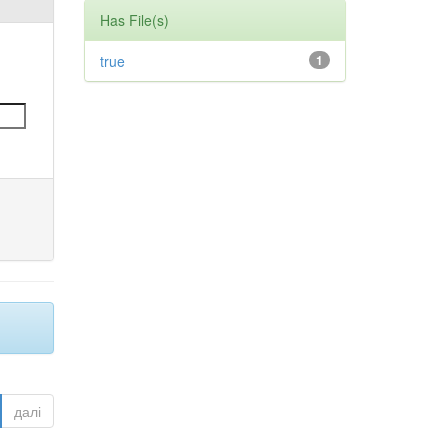
Has File(s)
true
1
далі