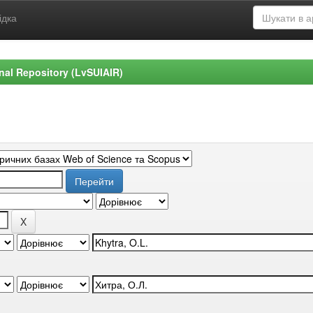
ідка
ional Repository (LvSUIAIR)