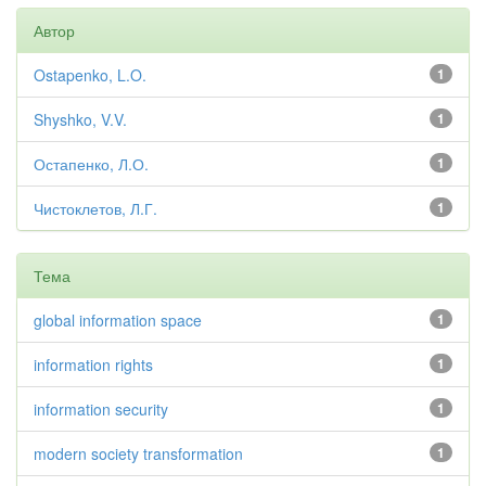
Автор
Ostapenko, L.O.
1
Shyshko, V.V.
1
Остапенко, Л.О.
1
Чистоклетов, Л.Г.
1
Тема
global information space
1
information rights
1
information security
1
modern society transformation
1