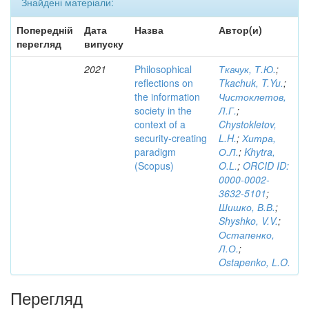
Знайдені матеріали:
Попередній
Дата
Назва
Автор(и)
перегляд
випуску
2021
Philosophical
Ткачук, Т.Ю.
;
reflections on
Tkachuk, T.Yu.
;
the information
Чистоклетов,
society in the
Л.Г.
;
context of a
Chystokletov,
security-creating
L.H.
;
Хитра,
paradigm
О.Л.
;
Khytra,
(Scopus)
O.L.
;
ORCID ID:
0000-0002-
3632-5101
;
Шишко, В.В.
;
Shyshko, V.V.
;
Остапенко,
Л.О.
;
Ostapenko, L.O.
Перегляд