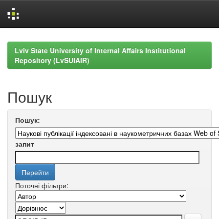
Skip
navigation
Lviv State University of Internal Affairs Institutional
Repository (LvSUIAIR)
Пошук
Пошук:
запит
Поточні фільтри: