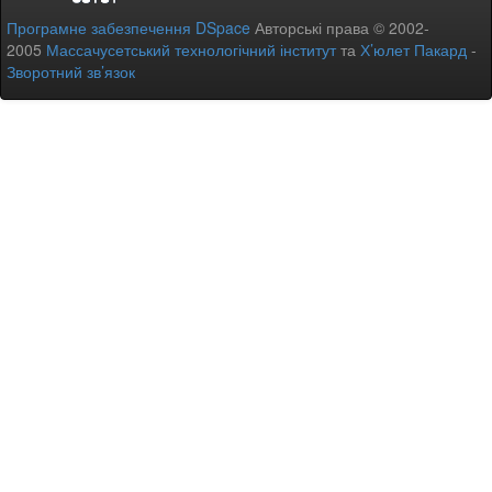
Програмне забезпечення DSpace
Авторські права © 2002-
2005
Массачусетський технологічний інститут
та
Х’юлет Пакард
-
Зворотний зв’язок