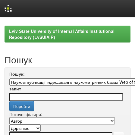
Skip
navigation
Lviv State University of Internal Affairs Institutional
Repository (LvSUIAIR)
Пошук
Пошук:
запит
Поточні фільтри: