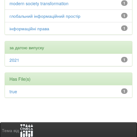
modern society transformation
1
глобальний інформаційний простір
1
інформаційні права
1
за датою випуску
2021
1
Has File(s)
true
1
Тема від