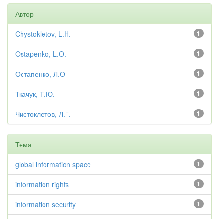
Автор
Chystokletov, L.H.
1
Ostapenko, L.O.
1
Остапенко, Л.О.
1
Ткачук, Т.Ю.
1
Чистоклетов, Л.Г.
1
Тема
global information space
1
information rights
1
information security
1