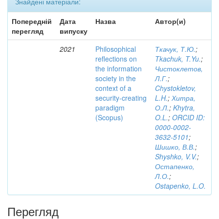
Знайдені матеріали:
Попередній
Дата
Назва
Автор(и)
перегляд
випуску
2021
Philosophical
Ткачук, Т.Ю.
;
reflections on
Tkachuk, T.Yu.
;
the information
Чистоклетов,
society in the
Л.Г.
;
context of a
Chystokletov,
security-creating
L.H.
;
Хитра,
paradigm
О.Л.
;
Khytra,
(Scopus)
O.L.
;
ORCID ID:
0000-0002-
3632-5101
;
Шишко, В.В.
;
Shyshko, V.V.
;
Остапенко,
Л.О.
;
Ostapenko, L.O.
Перегляд