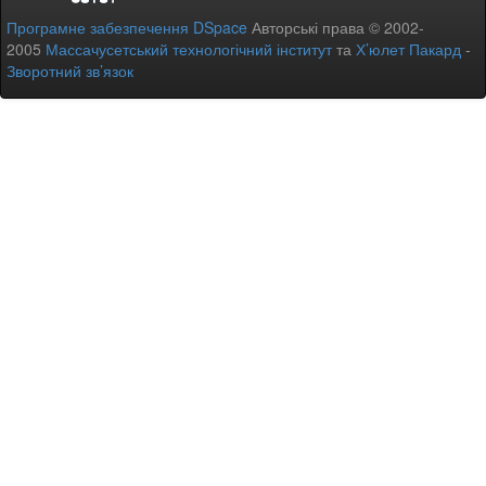
Програмне забезпечення DSpace
Авторські права © 2002-
2005
Массачусетський технологічний інститут
та
Х’юлет Пакард
-
Зворотний зв’язок