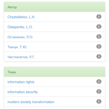
Автор
Chystokletov, L.H.
1
Ostapenko, L.O.
1
Остапенко, Л.О.
1
Ткачук, Т.Ю.
1
Чистоклетов, Л.Г.
1
Тема
information rights
1
information security
1
modern society transformation
1