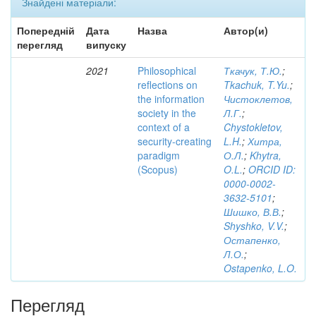
Знайдені матеріали:
Попередній
Дата
Назва
Автор(и)
перегляд
випуску
2021
Philosophical
Ткачук, Т.Ю.
;
reflections on
Tkachuk, T.Yu.
;
the information
Чистоклетов,
society in the
Л.Г.
;
context of a
Chystokletov,
security-creating
L.H.
;
Хитра,
paradigm
О.Л.
;
Khytra,
(Scopus)
O.L.
;
ORCID ID:
0000-0002-
3632-5101
;
Шишко, В.В.
;
Shyshko, V.V.
;
Остапенко,
Л.О.
;
Ostapenko, L.O.
Перегляд