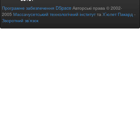
Програмне забезпечення DSpace
Авторські права © 2002-
2005
Массачусетський технологічний інститут
та
Х’юлет Пакард
-
Зворотний зв’язок