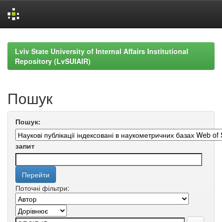
Skip
navigation
Lviv State University of Internal Affairs Institutional
Repository (LvSUIAIR)
Пошук
Пошук:
запит
Поточні фільтри: