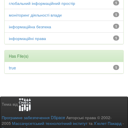
глобальний інформаційний простір
1
моніторинг діяльності влади
1
інформаційна безпека
1
інформаційні права
1
Has File(s)
true
1
Тема від
Програмне забезпечення DSpace
Авторські права © 2002-
2005
Массачусетський технологічний інститут
та
Х’юлет Пакард
-