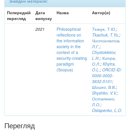
Знайдені матеріали:
Попередній
Дата
Назва
Автор(и)
перегляд
випуску
2021
Philosophical
Ткачук, Т.Ю.
;
reflections on
Tkachuk, T.Yu.
;
the information
Чистоклетов,
society in the
Л.Г.
;
context of a
Chystokletov,
security-creating
L.H.
;
Хитра,
paradigm
О.Л.
;
Khytra,
(Scopus)
O.L.
;
ORCID ID:
0000-0002-
3632-5101
;
Шишко, В.В.
;
Shyshko, V.V.
;
Остапенко,
Л.О.
;
Ostapenko, L.O.
Перегляд