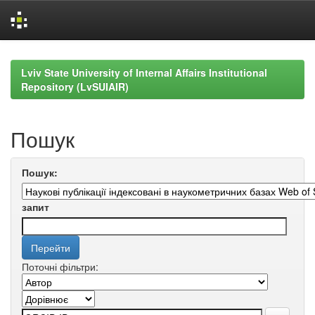
Skip
navigation
Lviv State University of Internal Affairs Institutional
Repository (LvSUIAIR)
Пошук
Пошук:
запит
Поточні фільтри: