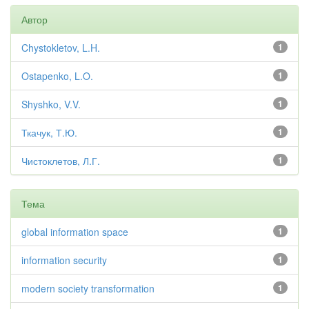
Автор
Chystokletov, L.H.
1
Ostapenko, L.O.
1
Shyshko, V.V.
1
Ткачук, Т.Ю.
1
Чистоклетов, Л.Г.
1
Тема
global information space
1
information security
1
modern society transformation
1