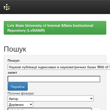
Skip
navigation
Lviv State University of Internal Affairs Institutional
Repository (LvSUIAIR)
Пошук
Пошук:
запит
Поточні фільтри: