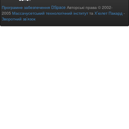
Програмне забезпечення DSpace
Авторські права © 2002-
2005
Массачусетський технологічний інститут
та
Х’юлет Пакард
-
Зворотний зв’язок