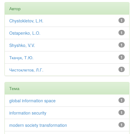
Автор
Chystokletov, L.H.
1
Ostapenko, L.O.
1
Shyshko, V.V.
1
Ткачук, Т.Ю.
1
Чистоклетов, Л.Г.
1
Тема
global information space
1
information security
1
modern society transformation
1