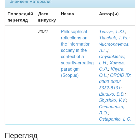
Знайдені матеріали:
Попередній
Дата
Назва
Автор(и)
перегляд
випуску
2021
Philosophical
Ткачук, Т.Ю.
;
reflections on
Tkachuk, T.Yu.
;
the information
Чистоклетов,
society in the
Л.Г.
;
context of a
Chystokletov,
security-creating
L.H.
;
Хитра,
paradigm
О.Л.
;
Khytra,
(Scopus)
O.L.
;
ORCID ID:
0000-0002-
3632-5101
;
Шишко, В.В.
;
Shyshko, V.V.
;
Остапенко,
Л.О.
;
Ostapenko, L.O.
Перегляд