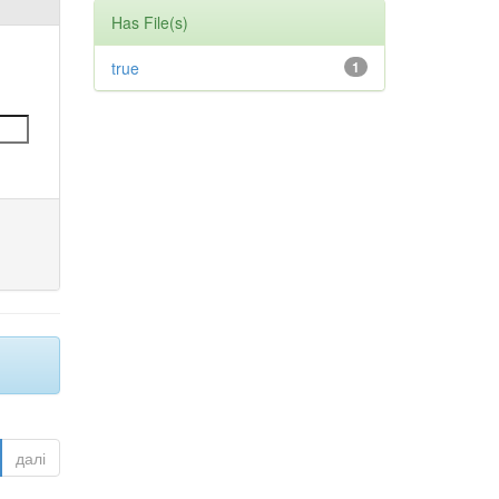
Has File(s)
true
1
далі