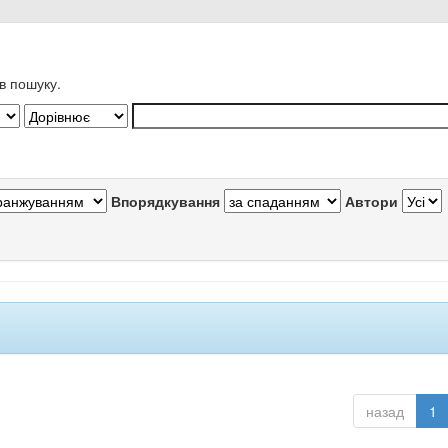
в пошуку.
Впорядкування
Автори
назад
1