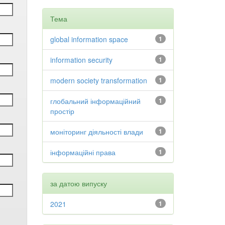
Тема
global information space
1
information security
1
modern society transformation
1
глобальний інформаційний
1
простір
моніторинг діяльності влади
1
інформаційні права
1
за датою випуску
2021
1