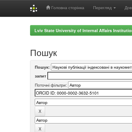
Головна сторінка
Перегляд
Дов
Skip
navigation
Lviv State University of Internal Affairs Institut
Пошук
Пошук:
запит
Поточні фільтри: