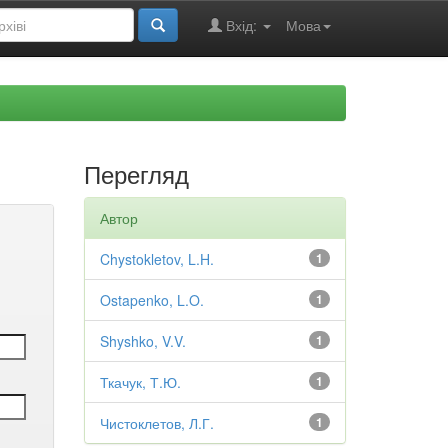
Вхід:
Мова
Перегляд
Автор
Chystokletov, L.H.
1
Ostapenko, L.O.
1
Shyshko, V.V.
1
Ткачук, Т.Ю.
1
Чистоклетов, Л.Г.
1