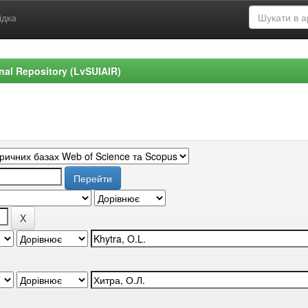
ідка
ional Repository (LvSUIAIR)