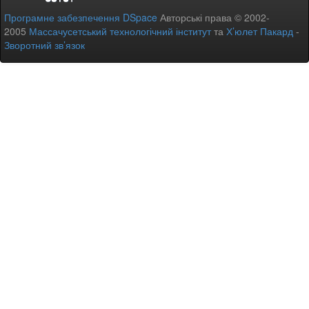
Програмне забезпечення DSpace
Авторські права © 2002-
2005
Массачусетський технологічний інститут
та
Х’юлет Пакард
-
Зворотний зв’язок