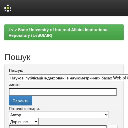
Skip
navigation
Lviv State University of Internal Affairs Institutional
Repository (LvSUIAIR)
Пошук
Пошук:
запит
Поточні фільтри: