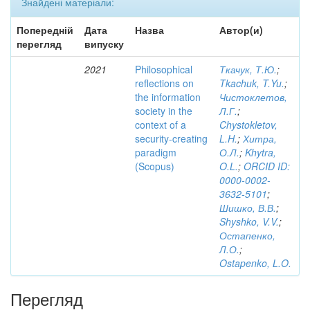
Знайдені матеріали:
Попередній
Дата
Назва
Автор(и)
перегляд
випуску
2021
Philosophical
Ткачук, Т.Ю.
;
reflections on
Tkachuk, T.Yu.
;
the information
Чистоклетов,
society in the
Л.Г.
;
context of a
Chystokletov,
security-creating
L.H.
;
Хитра,
paradigm
О.Л.
;
Khytra,
(Scopus)
O.L.
;
ORCID ID:
0000-0002-
3632-5101
;
Шишко, В.В.
;
Shyshko, V.V.
;
Остапенко,
Л.О.
;
Ostapenko, L.O.
Перегляд