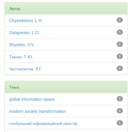
Автор
Chystokletov, L.H.
1
Ostapenko, L.O.
1
Shyshko, V.V.
1
Ткачук, Т.Ю.
1
Чистоклетов, Л.Г.
1
Тема
global information space
1
modern society transformation
1
глобальний інформаційний простір
1