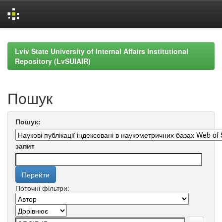
Skip
navigation
Lviv State University of Internal Affairs Institutional
Repository (LvSUIAIR)
Пошук
Пошук:
запит
Поточні фільтри: