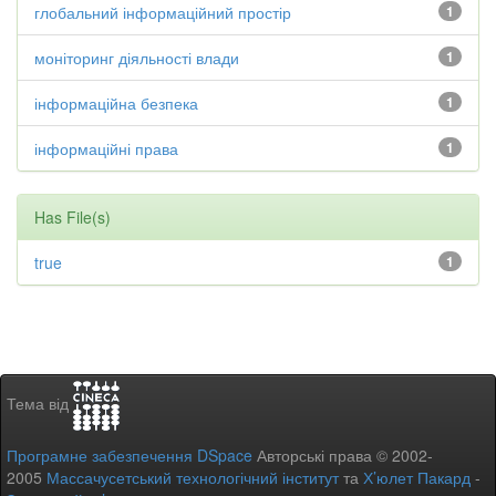
глобальний інформаційний простір
1
моніторинг діяльності влади
1
інформаційна безпека
1
інформаційні права
1
Has File(s)
true
1
Тема від
Програмне забезпечення DSpace
Авторські права © 2002-
2005
Массачусетський технологічний інститут
та
Х’юлет Пакард
-