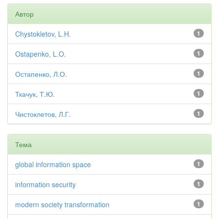
Автор
Chystokletov, L.H.
1
Ostapenko, L.O.
1
Остапенко, Л.О.
1
Ткачук, Т.Ю.
1
Чистоклетов, Л.Г.
1
Тема
global information space
1
information security
1
modern society transformation
1