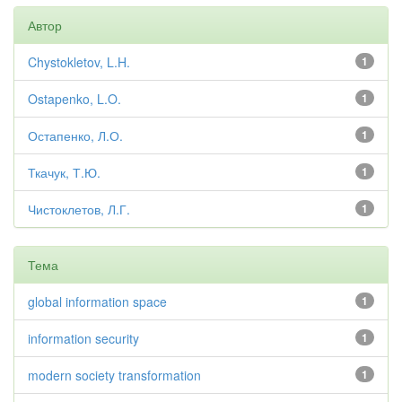
Автор
Chystokletov, L.H.
1
Ostapenko, L.O.
1
Остапенко, Л.О.
1
Ткачук, Т.Ю.
1
Чистоклетов, Л.Г.
1
Тема
global information space
1
information security
1
modern society transformation
1