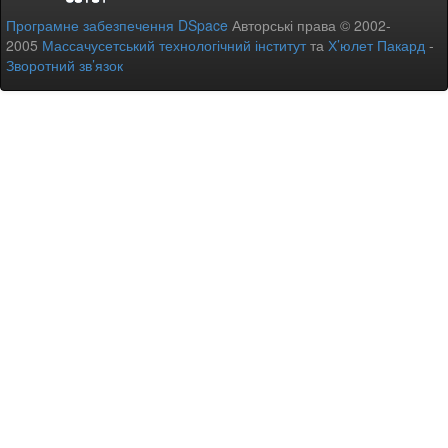
Програмне забезпечення DSpace
Авторські права © 2002-
2005
Массачусетський технологічний інститут
та
Х’юлет Пакард
-
Зворотний зв’язок