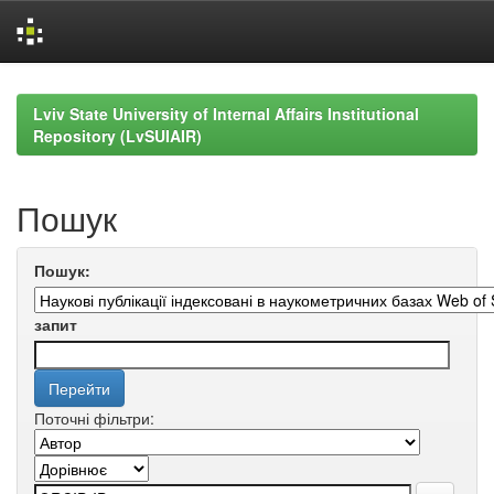
Skip
navigation
Lviv State University of Internal Affairs Institutional
Repository (LvSUIAIR)
Пошук
Пошук:
запит
Поточні фільтри: