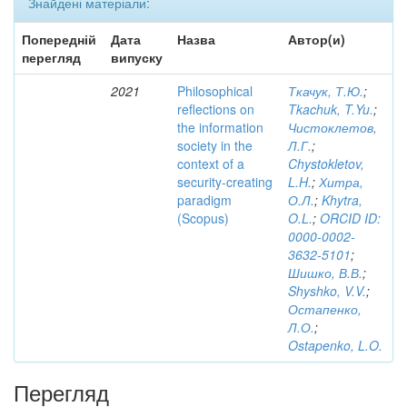
Знайдені матеріали:
Попередній
Дата
Назва
Автор(и)
перегляд
випуску
2021
Philosophical
Ткачук, Т.Ю.
;
reflections on
Tkachuk, T.Yu.
;
the information
Чистоклетов,
society in the
Л.Г.
;
context of a
Chystokletov,
security-creating
L.H.
;
Хитра,
paradigm
О.Л.
;
Khytra,
(Scopus)
O.L.
;
ORCID ID:
0000-0002-
3632-5101
;
Шишко, В.В.
;
Shyshko, V.V.
;
Остапенко,
Л.О.
;
Ostapenko, L.O.
Перегляд