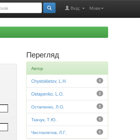
Вхід:
Мова
Перегляд
Автор
Chystokletov, L.H.
1
Ostapenko, L.O.
1
Остапенко, Л.О.
1
Ткачук, Т.Ю.
1
Чистоклетов, Л.Г.
1