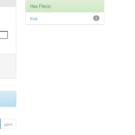
Has File(s)
true
1
далі