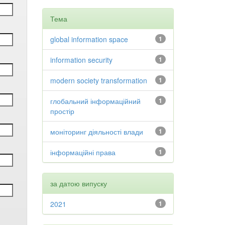
Тема
global information space
1
information security
1
modern society transformation
1
глобальний інформаційний
1
простір
моніторинг діяльності влади
1
інформаційні права
1
за датою випуску
2021
1