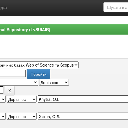
ідка
ional Repository (LvSUIAIR)