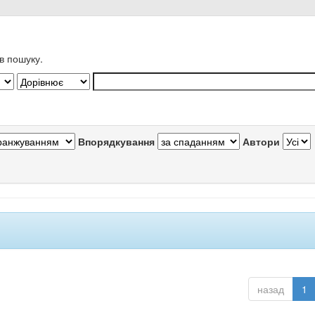
в пошуку.
Впорядкування
Автори
назад
1