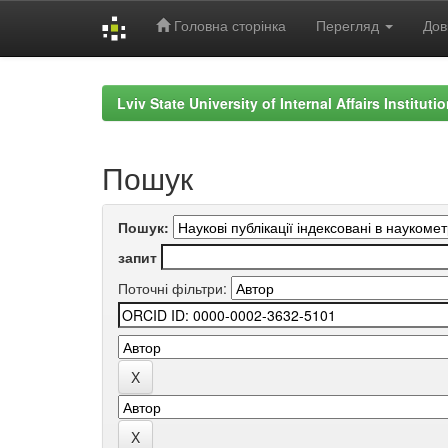
Головна сторінка
Перегляд
Дов
Skip
navigation
Lviv State University of Internal Affairs Institut
Пошук
Пошук:
запит
Поточні фільтри: