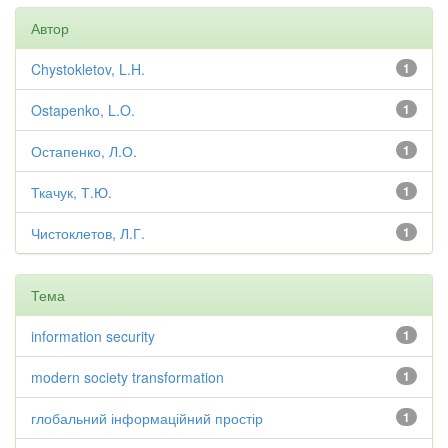
Автор
Chystokletov, L.H.
1
Ostapenko, L.O.
1
Остапенко, Л.О.
1
Ткачук, Т.Ю.
1
Чистоклетов, Л.Г.
1
Тема
information security
1
modern society transformation
1
глобальний інформаційний простір
1