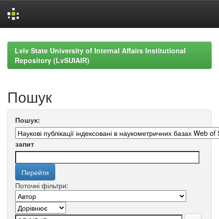
Skip
navigation
Lviv State University of Internal Affairs Institutional
Repository (LvSUIAIR)
Пошук
Пошук:
запит
Поточні фільтри: