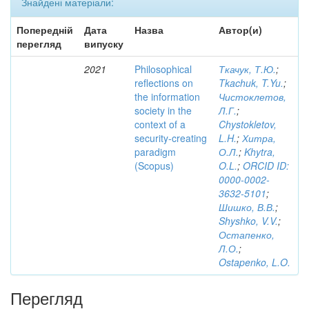
Знайдені матеріали:
Попередній
Дата
Назва
Автор(и)
перегляд
випуску
2021
Philosophical
Ткачук, Т.Ю.
;
reflections on
Tkachuk, T.Yu.
;
the information
Чистоклетов,
society in the
Л.Г.
;
context of a
Chystokletov,
security-creating
L.H.
;
Хитра,
paradigm
О.Л.
;
Khytra,
(Scopus)
O.L.
;
ORCID ID:
0000-0002-
3632-5101
;
Шишко, В.В.
;
Shyshko, V.V.
;
Остапенко,
Л.О.
;
Ostapenko, L.O.
Перегляд