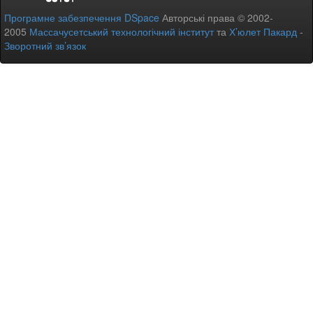
Програмне забезпечення DSpace
Авторські права © 2002-
2005
Массачусетський технологічний інститут
та
Х’юлет Пакард
-
Зворотний зв’язок