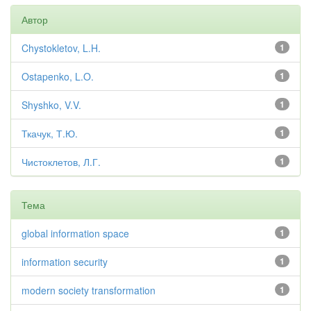
Автор
Chystokletov, L.H.
1
Ostapenko, L.O.
1
Shyshko, V.V.
1
Ткачук, Т.Ю.
1
Чистоклетов, Л.Г.
1
Тема
global information space
1
information security
1
modern society transformation
1