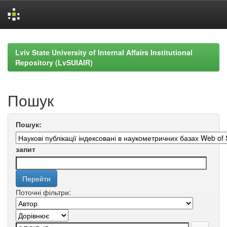
Skip
navigation
Lviv State University of Internal Affairs Institutional
Repository (LvSUIAIR)
Пошук
Пошук:
запит
Поточні фільтри: