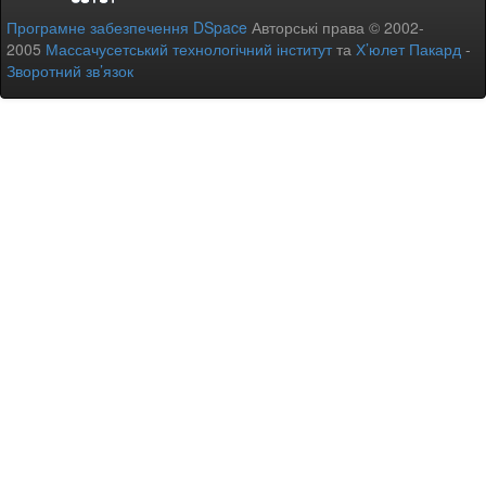
Програмне забезпечення DSpace
Авторські права © 2002-
2005
Массачусетський технологічний інститут
та
Х’юлет Пакард
-
Зворотний зв’язок