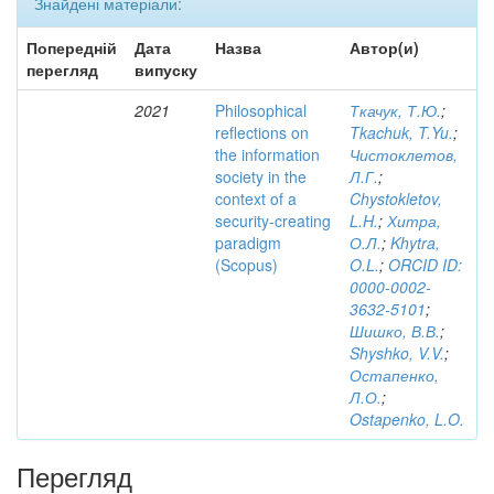
Знайдені матеріали:
Попередній
Дата
Назва
Автор(и)
перегляд
випуску
2021
Philosophical
Ткачук, Т.Ю.
;
reflections on
Tkachuk, T.Yu.
;
the information
Чистоклетов,
society in the
Л.Г.
;
context of a
Chystokletov,
security-creating
L.H.
;
Хитра,
paradigm
О.Л.
;
Khytra,
(Scopus)
O.L.
;
ORCID ID:
0000-0002-
3632-5101
;
Шишко, В.В.
;
Shyshko, V.V.
;
Остапенко,
Л.О.
;
Ostapenko, L.O.
Перегляд