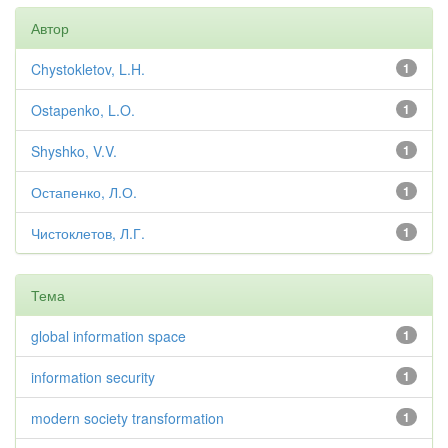
Автор
Chystokletov, L.H.
1
Ostapenko, L.O.
1
Shyshko, V.V.
1
Остапенко, Л.О.
1
Чистоклетов, Л.Г.
1
Тема
global information space
1
information security
1
modern society transformation
1