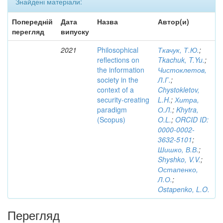
Знайдені матеріали:
Попередній
Дата
Назва
Автор(и)
перегляд
випуску
2021
Philosophical
Ткачук, Т.Ю.
;
reflections on
Tkachuk, T.Yu.
;
the information
Чистоклетов,
society in the
Л.Г.
;
context of a
Chystokletov,
security-creating
L.H.
;
Хитра,
paradigm
О.Л.
;
Khytra,
(Scopus)
O.L.
;
ORCID ID:
0000-0002-
3632-5101
;
Шишко, В.В.
;
Shyshko, V.V.
;
Остапенко,
Л.О.
;
Ostapenko, L.O.
Перегляд