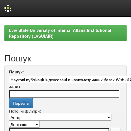
Skip
navigation
Lviv State University of Internal Affairs Institutional
Repository (LvSUIAIR)
Пошук
Пошук:
запит
Поточні фільтри: