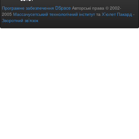
Програмне забезпечення DSpace
Авторські права © 2002-
2005
Массачусетський технологічний інститут
та
Х’юлет Пакард
-
Зворотний зв’язок