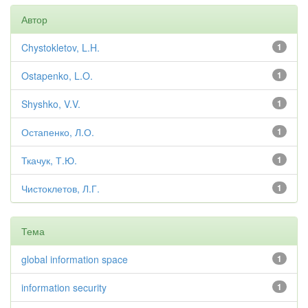
Автор
Chystokletov, L.H.
1
Ostapenko, L.O.
1
Shyshko, V.V.
1
Остапенко, Л.О.
1
Ткачук, Т.Ю.
1
Чистоклетов, Л.Г.
1
Тема
global information space
1
information security
1