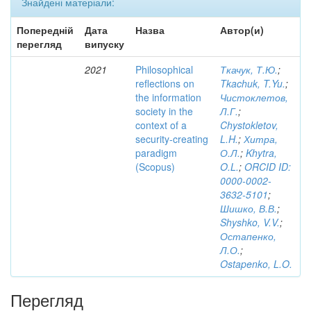
Знайдені матеріали:
Попередній
Дата
Назва
Автор(и)
перегляд
випуску
2021
Philosophical
Ткачук, Т.Ю.
;
reflections on
Tkachuk, T.Yu.
;
the information
Чистоклетов,
society in the
Л.Г.
;
context of a
Chystokletov,
security-creating
L.H.
;
Хитра,
paradigm
О.Л.
;
Khytra,
(Scopus)
O.L.
;
ORCID ID:
0000-0002-
3632-5101
;
Шишко, В.В.
;
Shyshko, V.V.
;
Остапенко,
Л.О.
;
Ostapenko, L.O.
Перегляд