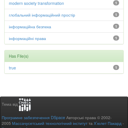
modern society transformation
1
глобальний інформаційний простір
1
інформаційна безпека
1
інформаційні права
1
Has File(s)
true
1
Тема від
Програмне забезпечення DSpace
Авторські права © 2002-
2005
Массачусетський технологічний інститут
та
Х’юлет Пакард
-