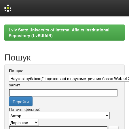
Skip
navigation
Lviv State University of Internal Affairs Institutional
Repository (LvSUIAIR)
Пошук
Пошук:
запит
Поточні фільтри: