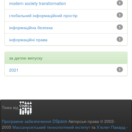
modern society transformation
1
глобальний інформаційний простір
1
інформаційна безпека
1
інформаційні права
1
за датою випуску
2021
1
Тема від
Програмне забезпечення DSpace
Авторські права © 2002-
2005
Массачусетський технологічний інститут
та
Х’юлет Пакард
-