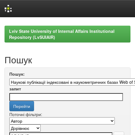
Skip
navigation
Lviv State University of Internal Affairs Institutional
Repository (LvSUIAIR)
Пошук
Пошук:
запит
Поточні фільтри: