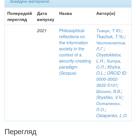
Знайдені матеріали:
Попередній
Дата
Назва
Автор(и)
перегляд
випуску
2021
Philosophical
Ткачук, Т.Ю.
;
reflections on
Tkachuk, T.Yu.
;
the information
Чистоклетов,
society in the
Л.Г.
;
context of a
Chystokletov,
security-creating
L.H.
;
Хитра,
paradigm
О.Л.
;
Khytra,
(Scopus)
O.L.
;
ORCID ID:
0000-0002-
3632-5101
;
Шишко, В.В.
;
Shyshko, V.V.
;
Остапенко,
Л.О.
;
Ostapenko, L.O.
Перегляд