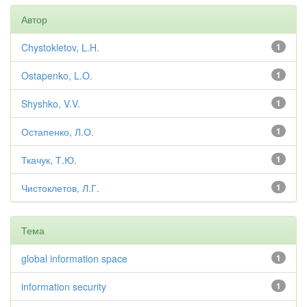
Автор
Chystokletov, L.H.
1
Ostapenko, L.O.
1
Shyshko, V.V.
1
Остапенко, Л.О.
1
Ткачук, Т.Ю.
1
Чистоклетов, Л.Г.
1
Тема
global information space
1
information security
1