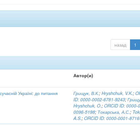
назад
1
Автор(и)
 сучасній Україні: до питання
Грищук, В.К.
;
Hryshchuk, V.K.
;
O
ID: 0000-0002-6781-9243
;
Грищу
Hryshchuk, O.
;
ORCID ID: 0000-
0096-5198
;
Токарська, А.С.
;
Tok
A.S.
;
ORCID ID: 0000-0001-8716