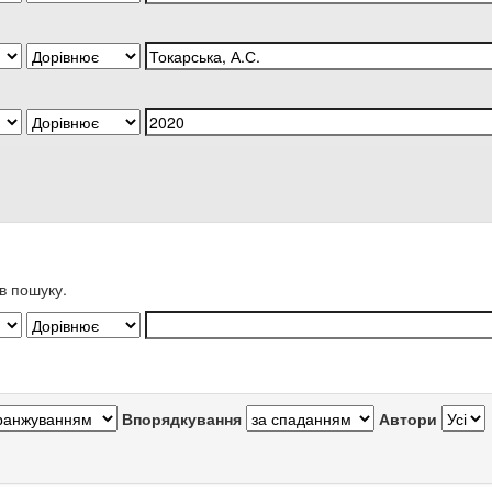
в пошуку.
Впорядкування
Автори