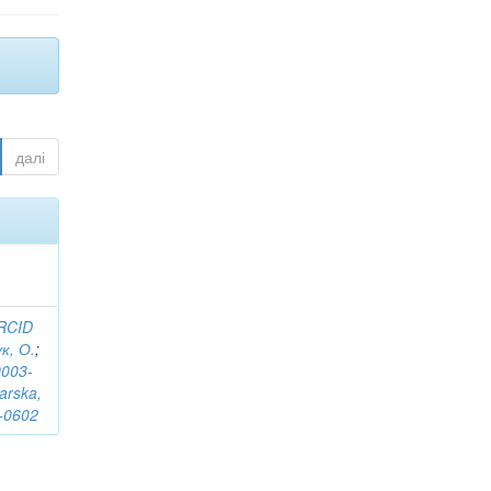
далі
RCID
к, О.
;
0003-
arska,
-0602