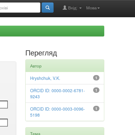
Вхід:
Мова
Перегляд
Автор
Hryshchuk, V.K.
1
ORCID ID: 0000-0002-6781-
1
9243
ORCID ID: 0000-0003-0096-
1
5198
Тема