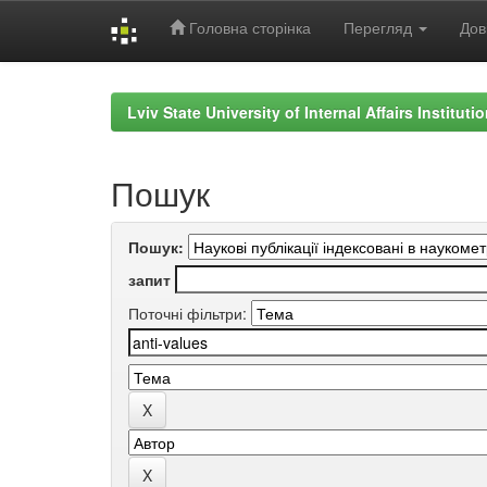
Головна сторінка
Перегляд
Дов
Skip
navigation
Lviv State University of Internal Affairs Institut
Пошук
Пошук:
запит
Поточні фільтри: