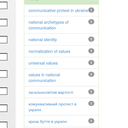
communicative protest in ukraine
1
national archetypes of
1
communication
national identity
1
normalization of values
1
universal values
1
values in national
1
communication
загальносвітові вартості
1
комунікативний протест в
1
україні
криза буття в україні
1