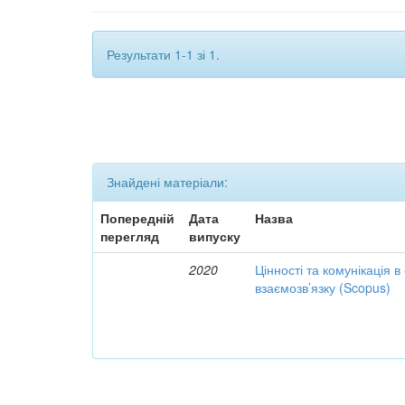
Результати 1-1 зі 1.
Знайдені матеріали:
Попередній
Дата
Назва
перегляд
випуску
2020
Цінності та комунікація в
взаємозв’язку (Scopus)