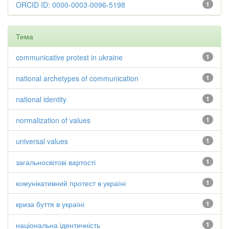
ORCID ID: 0000-0003-0096-5198
1
Тема
communicative protest in ukraine
1
national archetypes of communication
1
national identity
1
normalization of values
1
universal values
1
загальносвітові вартості
1
комунікативний протест в україні
1
криза буття в україні
1
національна ідентичність
1