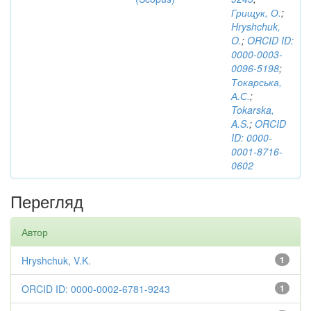
Грищук, О.
;
Hryshchuk,
O.
;
ORCID ID:
0000-0003-
0096-5198
;
Токарська,
А.С.
;
Tokarska,
A.S.
;
ORCID
ID: 0000-
0001-8716-
0602
Перегляд
Автор
Hryshchuk, V.K.
1
ORCID ID: 0000-0002-6781-9243
1