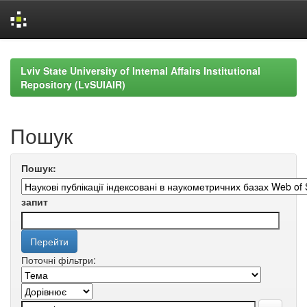
Skip
navigation
Lviv State University of Internal Affairs Institutional
Repository (LvSUIAIR)
Пошук
Пошук:
запит
Поточні фільтри: