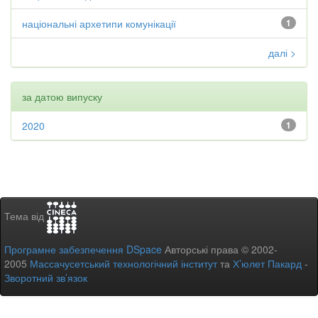
національні архетипи комунікації
1
далі >
за датою випуску
2020
1
Тема від
Програмне забезпечення DSpace
Авторські права © 2002-
2005
Массачусетський технологічний інститут
та
Х’юлет Пакард
-
Зворотний зв’язок