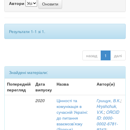
Автори
Результати 1-1 зі 1.
назад
1
далі
Знайдені матеріали:
Попередній
Дата
Назва
Автор(и)
перегляд
випуску
2020
Цінності та
Грищук, В.К.
;
комунікація в
Hryshchuk,
сучасній Україні:
V.K.
;
ORCID
до питання
ID: 0000-
взаємозв’язку
0002-6781-
(Scopus)
9243
;