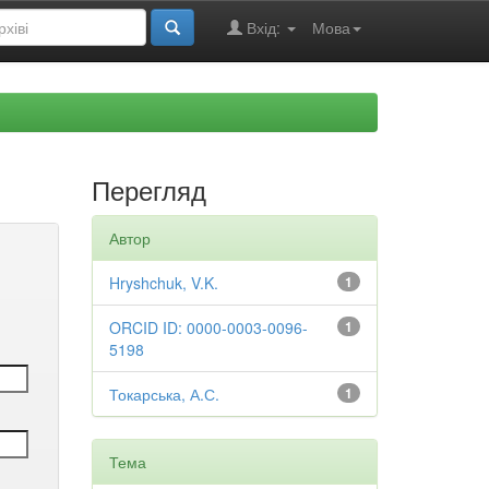
Вхід:
Мова
Перегляд
Автор
Hryshchuk, V.K.
1
ORCID ID: 0000-0003-0096-
1
5198
Токарська, А.С.
1
Тема