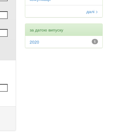
далі >
за датою випуску
2020
1