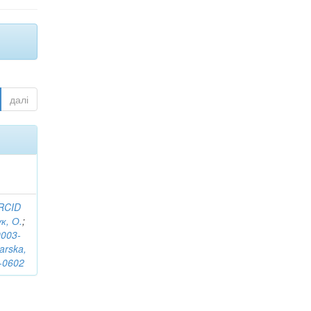
далі
RCID
к, О.
;
0003-
arska,
-0602