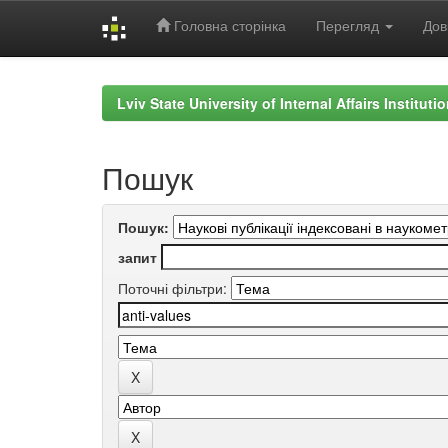
Головна сторінка
Перегляд
Дов
Skip
navigation
Lviv State University of Internal Affairs Institut
Пошук
Пошук:
запит
Поточні фільтри: