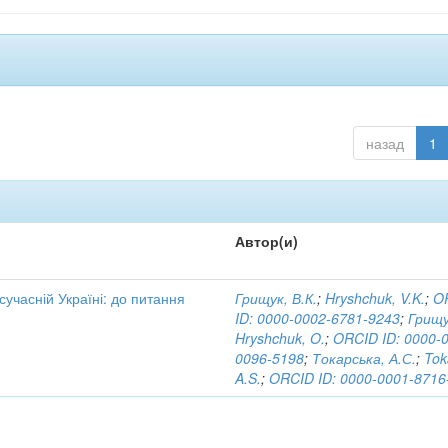
назад
1
Автор(и)
 сучасній Україні: до питання
Грищук, В.К.
;
Hryshchuk, V.K.
;
O
ID: 0000-0002-6781-9243
;
Грищу
Hryshchuk, O.
;
ORCID ID: 0000-
0096-5198
;
Токарська, А.С.
;
Tok
A.S.
;
ORCID ID: 0000-0001-8716