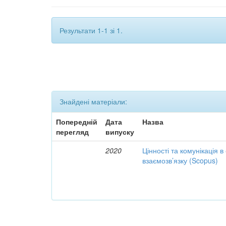
Результати 1-1 зі 1.
Знайдені матеріали:
Попередній
Дата
Назва
перегляд
випуску
2020
Цінності та комунікація в
взаємозв’язку (Scopus)