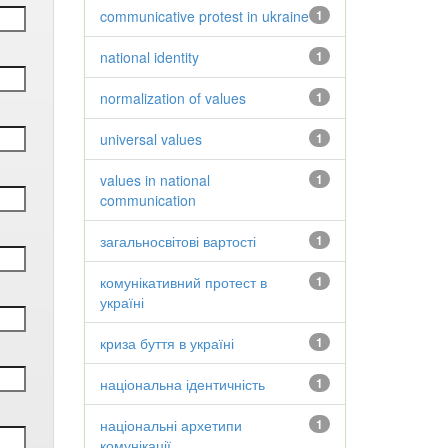
communicative protest in ukraine
1
national identity
1
normalization of values
1
universal values
1
values in national
1
communication
загальносвітові вартості
1
комунікативний протест в
1
україні
криза буття в україні
1
національна ідентичність
1
національні архетипи
1
комунікації