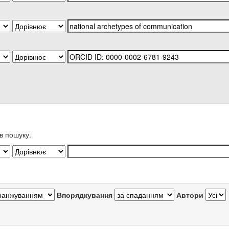
в пошуку.
Впорядкування
Автори