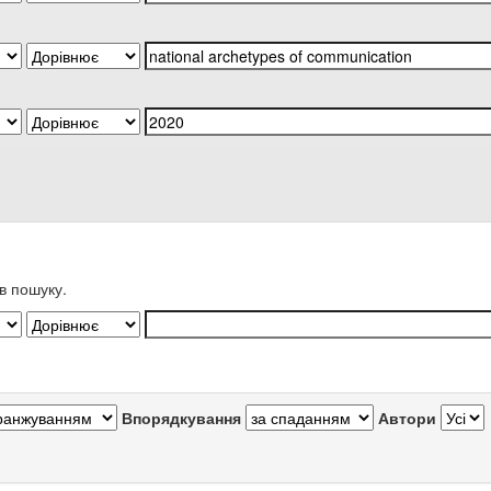
в пошуку.
Впорядкування
Автори