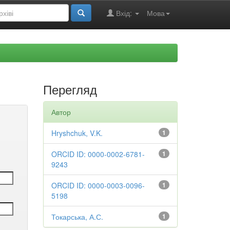
Вхід:
Мова
Перегляд
Автор
Hryshchuk, V.K.
1
ORCID ID: 0000-0002-6781-
1
9243
ORCID ID: 0000-0003-0096-
1
5198
Токарська, А.С.
1