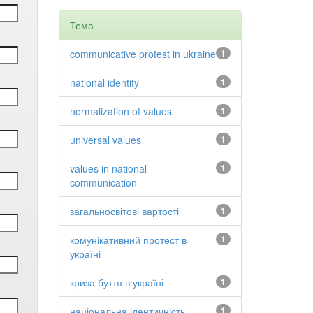
Тема
communicative protest in ukraine
1
national identity
1
normalization of values
1
universal values
1
values in national
1
communication
загальносвітові вартості
1
комунікативний протест в
1
україні
криза буття в україні
1
національна ідентичність
1