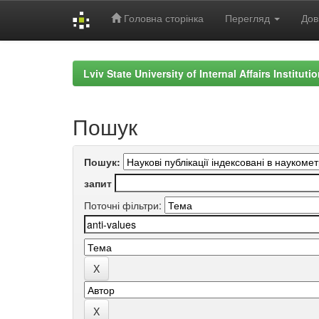
Головна сторінка
Перегляд
Дов
Skip
navigation
Lviv State University of Internal Affairs Institut
Пошук
Пошук:
запит
Поточні фільтри: