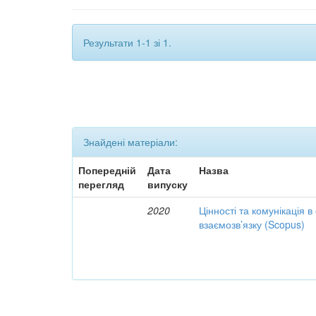
Результати 1-1 зі 1.
Знайдені матеріали:
Попередній
Дата
Назва
перегляд
випуску
2020
Цінності та комунікація в
взаємозв’язку (Scopus)