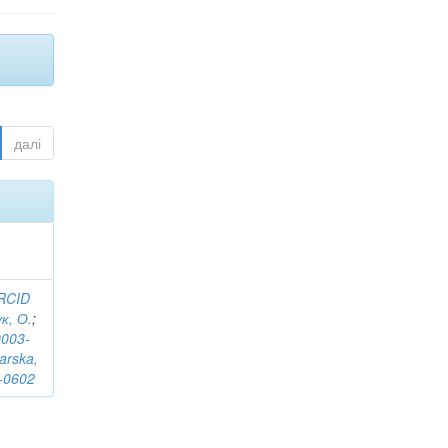
далі
RCID
к, О.
;
0003-
arska,
-0602