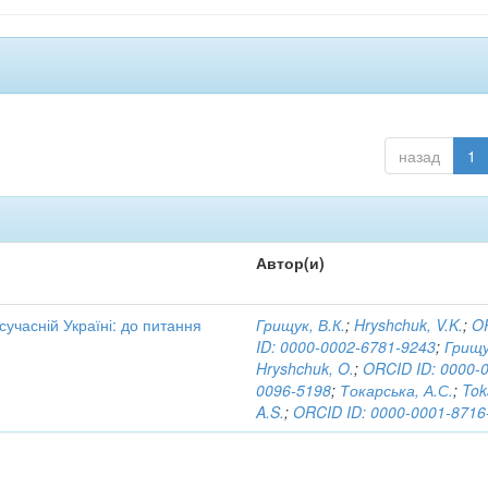
назад
1
Автор(и)
 сучасній Україні: до питання
Грищук, В.К.
;
Hryshchuk, V.K.
;
O
ID: 0000-0002-6781-9243
;
Грищу
Hryshchuk, O.
;
ORCID ID: 0000-
0096-5198
;
Токарська, А.С.
;
Tok
A.S.
;
ORCID ID: 0000-0001-8716