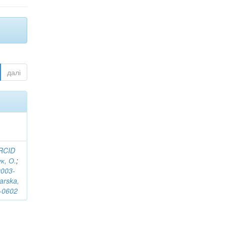
далі
RCID
к, О.
;
0003-
arska,
-0602