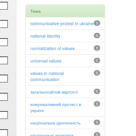
Тема
communicative protest in ukraine
1
national identity
1
normalization of values
1
universal values
1
values in national
1
communication
загальносвітові вартості
1
комунікативний протест в
1
україні
національна ідентичність
1
національні архетипи
1