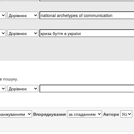
в пошуку.
Впорядкування
Автори