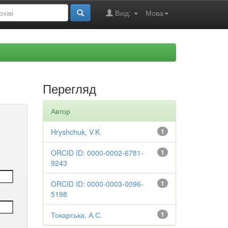
Вхід:
Мова
Перегляд
Автор
Hryshchuk, V.K.
1
ORCID ID: 0000-0002-6781-
1
9243
ORCID ID: 0000-0003-0096-
1
5198
Токарська, А.С.
1