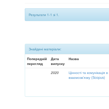
Результати 1-1 зі 1.
Знайдені матеріали:
Попередній
Дата
Назва
перегляд
випуску
2020
Цінності та комунікація в
взаємозв’язку (Scopus)