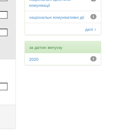
комунікації
національні комунікативні дії
1
далі >
за датою випуску
2020
1