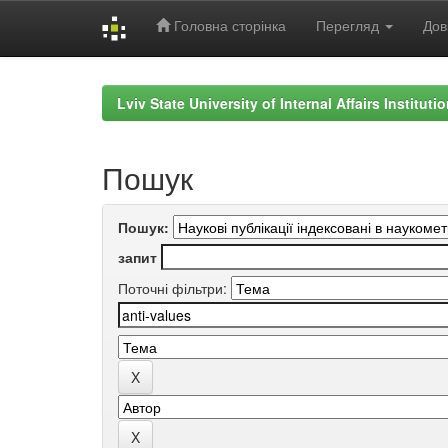
Головна сторінка
Перегляд
Дов
Skip
navigation
Lviv State University of Internal Affairs Institut
Пошук
Пошук:
запит
Поточні фільтри: