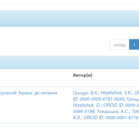
назад
1
Автор(и)
 сучасній Україні: до питання
Грищук, В.К.
;
Hryshchuk, V.K.
;
O
ID: 0000-0002-6781-9243
;
Грищу
Hryshchuk, O.
;
ORCID ID: 0000-
0096-5198
;
Токарська, А.С.
;
Tok
A.S.
;
ORCID ID: 0000-0001-8716