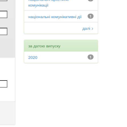
комунікації
національні комунікативні дії
1
далі >
за датою випуску
2020
1