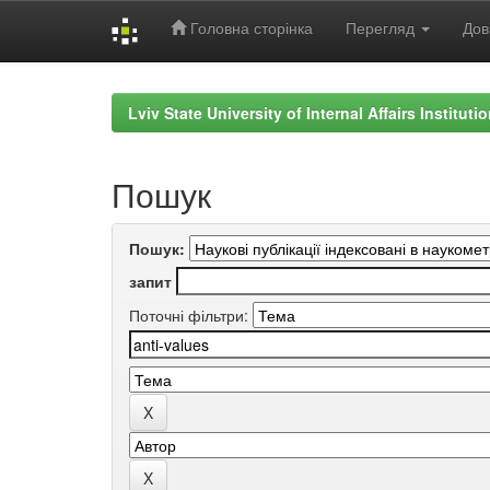
Головна сторінка
Перегляд
Дов
Skip
navigation
Lviv State University of Internal Affairs Institut
Пошук
Пошук:
запит
Поточні фільтри: