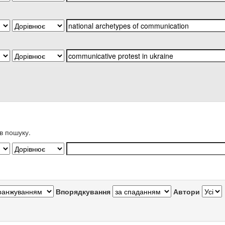
в пошуку.
Впорядкування
Автори