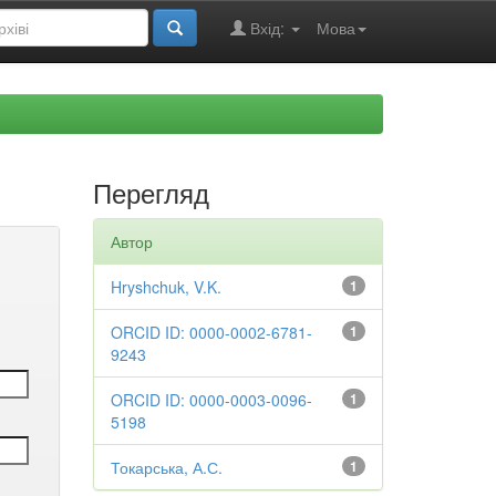
Вхід:
Мова
Перегляд
Автор
Hryshchuk, V.K.
1
ORCID ID: 0000-0002-6781-
1
9243
ORCID ID: 0000-0003-0096-
1
5198
Токарська, А.С.
1