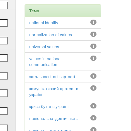
Тема
national identity
1
normalization of values
1
universal values
1
values in national
1
communication
загальносвітові вартості
1
комунікативний протест в
1
україні
криза буття в україні
1
національна ідентичність
1
національні архетипи
1