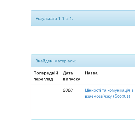
Результати 1-1 зі 1.
Знайдені матеріали:
Попередній
Дата
Назва
перегляд
випуску
2020
Цінності та комунікація в
взаємозв’язку (Scopus)