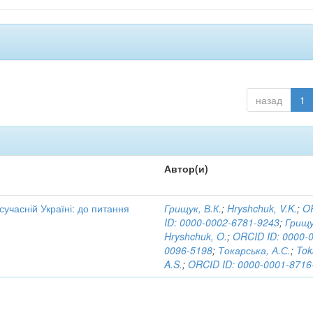
назад
1
Автор(и)
 сучасній Україні: до питання
Грищук, В.К.
;
Hryshchuk, V.K.
;
O
ID: 0000-0002-6781-9243
;
Грищу
Hryshchuk, O.
;
ORCID ID: 0000-
0096-5198
;
Токарська, А.С.
;
Tok
A.S.
;
ORCID ID: 0000-0001-8716