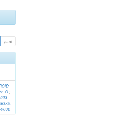
далі
RCID
к, О.
;
0003-
arska,
-0602