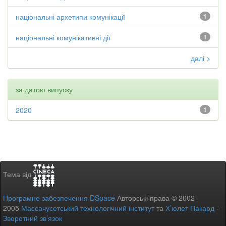
національні архетипи комунікації
1
національні комунікативні дії
1
далі >
за датою випуску
2020
1
Тема від
Програмне забезпечення DSpace
Авторські права © 2002-
2005
Массачусетський технологічний інститут
та
Х’юлет Пакард
-
Зворотний зв’язок