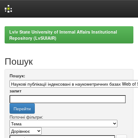
Skip
navigation
Lviv State University of Internal Affairs Institutional
Repository (LvSUIAIR)
Пошук
Пошук:
запит
Поточні фільтри: