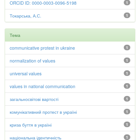
ORCID ID: 0000-0003-0096-5198
1
Токарська, А.С.
1
Тема
communicative protest in ukraine
1
normalization of values
1
universal values
1
values in national communication
1
загальносвітові вартості
1
комунікативний протест в україні
1
криза буття в україні
1
національна ідентичність
1