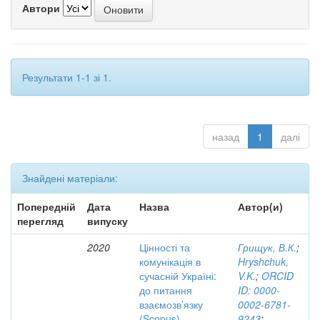
Автори
Результати 1-1 зі 1.
назад
1
далі
Знайдені матеріали:
Попередній
Дата
Назва
Автор(и)
перегляд
випуску
2020
Цінності та
Грищук, В.К.
;
комунікація в
Hryshchuk,
сучасній Україні:
V.K.
;
ORCID
до питання
ID: 0000-
взаємозв’язку
0002-6781-
(Scopus)
9243
;