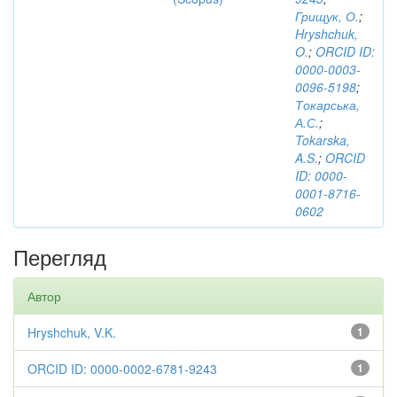
Грищук, О.
;
Hryshchuk,
O.
;
ORCID ID:
0000-0003-
0096-5198
;
Токарська,
А.С.
;
Tokarska,
A.S.
;
ORCID
ID: 0000-
0001-8716-
0602
Перегляд
Автор
Hryshchuk, V.K.
1
ORCID ID: 0000-0002-6781-9243
1