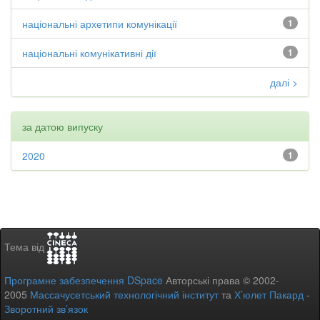
національні архетипи комунікації
1
національні комунікативні дії
1
далі >
за датою випуску
2020
1
Тема від
Програмне забезпечення DSpace
Авторські права © 2002-
2005
Массачусетський технологічний інститут
та
Х’юлет Пакард
-
Зворотний зв’язок