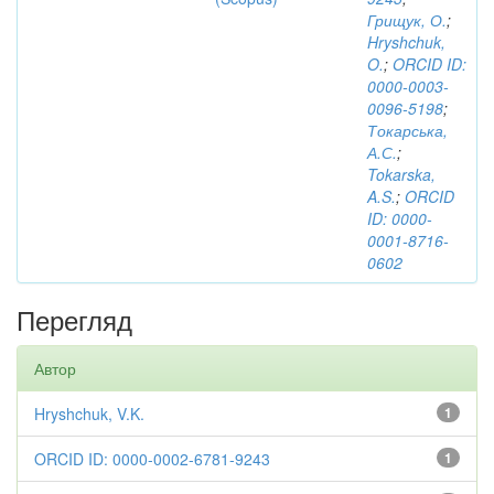
Грищук, О.
;
Hryshchuk,
O.
;
ORCID ID:
0000-0003-
0096-5198
;
Токарська,
А.С.
;
Tokarska,
A.S.
;
ORCID
ID: 0000-
0001-8716-
0602
Перегляд
Автор
Hryshchuk, V.K.
1
ORCID ID: 0000-0002-6781-9243
1