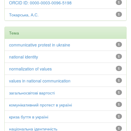
ORCID ID: 0000-0003-0096-5198
1
Токарська, А.С.
1
Тема
communicative protest in ukraine
1
national identity
1
normalization of values
1
values in national communication
1
загальносвітові вартості
1
комунікативний протест в україні
1
криза буття в україні
1
національна ідентичність
1