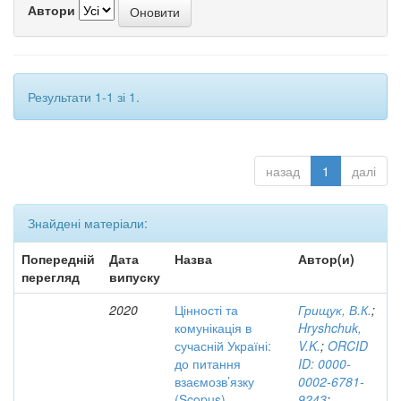
Автори
Результати 1-1 зі 1.
назад
1
далі
Знайдені матеріали:
Попередній
Дата
Назва
Автор(и)
перегляд
випуску
2020
Цінності та
Грищук, В.К.
;
комунікація в
Hryshchuk,
сучасній Україні:
V.K.
;
ORCID
до питання
ID: 0000-
взаємозв’язку
0002-6781-
(Scopus)
9243
;