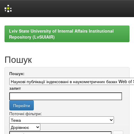
Skip
navigation
Lviv State University of Internal Affairs Institutional
Repository (LvSUIAIR)
Пошук
Пошук:
запит
Поточні фільтри: