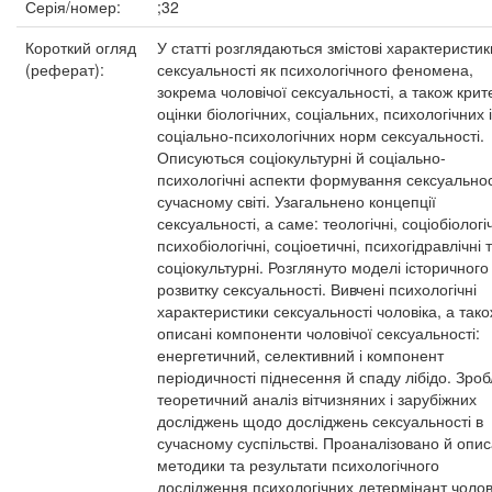
Серія/номер:
;32
Короткий огляд
У статті розглядаються змістові характеристик
(реферат):
сексуальності як психологічного феномена,
зокрема чоловічої сексуальності, а також крите
оцінки біологічних, соціальних, психологічних і
соціально-психологічних норм сексуальності.
Описуються соціокультурні й соціально-
психологічні аспекти формування сексуальнос
сучасному світі. Узагальнено концепції
сексуальності, а саме: теологічні, соціобіологіч
психобіологічні, соціоетичні, психогідравлічні 
соціокультурні. Розглянуто моделі історичного
розвитку сексуальності. Вивчені психологічні
характеристики сексуальності чоловіка, а так
описані компоненти чоловічої сексуальності:
енергетичний, селективний і компонент
періодичності піднесення й спаду лібідо. Зро
теоретичний аналіз вітчизняних і зарубіжних
досліджень щодо досліджень сексуальності в
сучасному суспільстві. Проаналізовано й опи
методики та результати психологічного
дослідження психологічних детермінант чолов