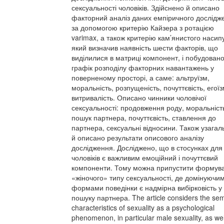
сексуальності чоловіків. Здійснено й описано
факторний аналіз даних емпіричного дослідж
за допомогою критерію Кайзера з ротацією
varimax, а також критерію кам’янистого насип
який визначив наявність шести факторів, що
виділилися в матриці компонент, і побудован
графік розподілу факторних навантажень у
поверненому просторі, а саме: альтруїзм,
моральність, розпущеність, почуттєвість, егоїз
витривалість. Описано чинники чоловічої
сексуальності: продовження роду, моральніст
пошук партнера, почуттєвість, ставлення до
партнера, сексуальні відносини. Також узага
й описано результати описового аналізу
дослідження. Досліджено, що в стосунках для
чоловіків є важливим емоційний і почуттєвий
компоненти. Тому можна припустити формув
«жіночого» типу сексуальності, де домінуючи
формами поведінки є надмірна вибірковість у
пошуку партнера. The article considers the sem
characteristics of sexuality as a psychological
phenomenon, in particular male sexuality, as wel