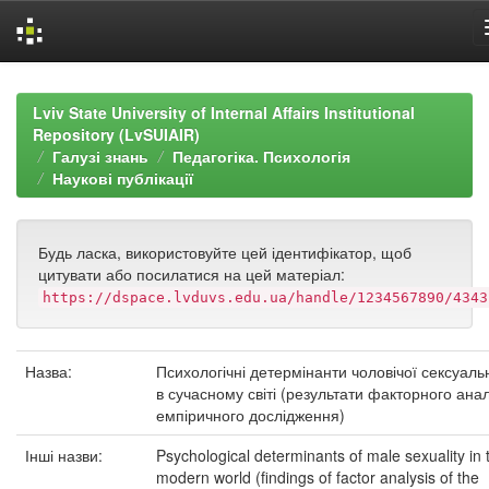
Skip
navigation
Lviv State University of Internal Affairs Institutional
Repository (LvSUIAIR)
Галузі знань
Педагогіка. Психологія
Наукові публікації
Будь ласка, використовуйте цей ідентифікатор, щоб
цитувати або посилатися на цей матеріал:
https://dspace.lvduvs.edu.ua/handle/1234567890/4343
Назва:
Психологічні детермінанти чоловічої сексуаль
в сучасному світі (результати факторного анал
емпіричного дослідження)
Інші назви:
Psychological determinants of male sexuality in 
modern world (findings of factor analysis of the