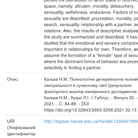
space, namely: altruism, morality, debauchery,
sensuality, selfishness, endurance. Factors of m
sexuality are described: procreation, morality, p
search, sensuality, relationship with a partner, s
relations. Also, the results of descriptive analysis
the study are summarized and described. It has
studied that the emotional and sensory compone
important in relationships for men. Therefore, w
assume the formation of a “female” type of sexua
where the dominant forms of behavior are exce
selectivity in finding a partner.
Опис:
Калька Н.М. Психологічні детермінанти чолові
сексуальності в сучасному світі (результати
факторного аналізу емпіричного дослідження 
Калька Н.М., Кузьо Л.І. // Габітус. - Випуск 32. -
2021. - С. 84-88. - DOI
https://doi.org/10.32843/2663-5208.2021.32.13
URI
http://dspace.lvduvs.edu.ua/handle/123456789
(Уніфікований
ідентифікатор