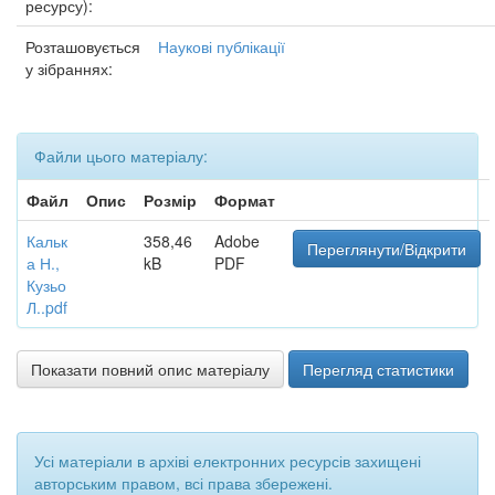
ресурсу):
Розташовується
Наукові публікації
у зібраннях:
Файли цього матеріалу:
Файл
Опис
Розмір
Формат
Кальк
358,46
Adobe
Переглянути/Відкрити
а Н.,
kB
PDF
Кузьо
Л..pdf
Показати повний опис матеріалу
Перегляд статистики
Усі матеріали в архіві електронних ресурсів захищені
авторським правом, всі права збережені.