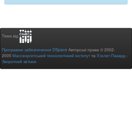
Тема від
Програмне забезпечення DSpace
Авторські права © 2002-
2005
Массачусетський технологічний інститут
та
Х’юлет Пакард
-
Зворотний зв’язок