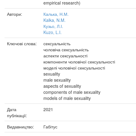
empirical research)
Автори:
Калька, Н.М.
Kalka, N.M.
Кузьо, Л.І.
Kuzo, L.I.
Ключові слова:
сексуальність
чоловіча сексуальність
аспекти сексуальності
компоненти чоловічої сексуальності
моделі чоловічої сексуальності
sexuality
male sexuality
aspects of sexuality
components of male sexuality
models of male sexuality
Дата
2021
публікації:
Видавництво:
Габітус