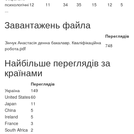
психологічні
12
11
34
35
15
12
5
...
Завантажень файла
Переглядів
Зінчук Анастасія денна бакалавр. Кваліфікаційна
748
робота.pdf
Найбільше переглядів за
країнами
Переглядів
Україна
149
United States
60
Japan
11
China
5
Ireland
5
France
3
South Africa
2