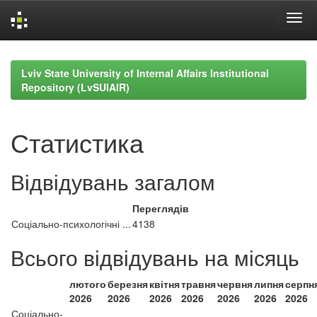
Skip
navigation
Lviv State University of Internal Affairs Institutional
Repository (LvSUIAIR)
Статистика
Відвідувань загалом
Переглядів
Соціально-психологічні ...
4138
Всього відвідувань на місяць
лютого
березня
квітня
травня
червня
липня
серпн
2026
2026
2026
2026
2026
2026
2026
Соціально-