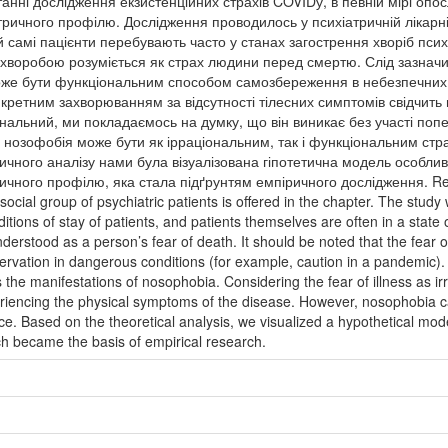
анні дослідження екзистенційних страхів COVIDу, в певній мірі опосл
атричного профілю. Дослідження проводилось у психіатричній лікарн
й самі пацієнти перебувають часто у станах загострення хворіб псих
 хворобою розуміється як страх людини перед смертю. Слід зазнач
може бути функціональним способом самозбереження в небезпечних
нкретним захворюванням за відсутності тілесних симптомів свідчить
нальний, ми покладаємось на думку, що він виникає без участі по
 нозофобія може бути як ірраціональним, так і функціональним стр
ичного аналізу нами була візуалізована гіпотетична модель особли
ричного профілю, яка стала підґрунтям емпіричного дослідження. Recen
ocial group of psychiatric patients is oﬀered in the chapter. The study 
tions of stay of patients, and patients themselves are often in a state o
nderstood as a person’s fear of death. It should be noted that the fear o
servation in dangerous conditions (for example, caution in a pandemic).
he manifestations of nosophobia. Considering the fear of illness as irrati
eriencing the physical symptoms of the disease. However, nosophobia can
. Based on the theoretical analysis, we visualized a hypothetical model
ich became the basis of empirical research.