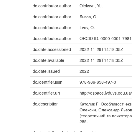
dc.contributor.author
Oleksyn, Yu.
dc.contributor.author
Львов, О.
dc.contributor.author
Lvov, O.
dc.contributor.author
ORCID ID: 0000-0001-7981
dc.date.accessioned
2022-11-29T14:18:35Z
dc.date.available
2022-11-29T14:18:35Z
dc.date.issued
2022
dc.identifier.issn
978-966-658-497-0
dc.identifier.uri
http://dspace.lvduvs.edu.u
dc.description
Католик Г. Особливості ек
Олексин, Олександр Львов /
(теоретичний та психотерап
285.