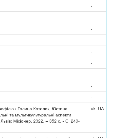
-
-
-
-
-
-
-
-
-
профілю / Галина Католик, Юстина
uk_UA
льні та мультикультуральні аспекти
ьвів: Місіонер, 2022. – 352 с. - С. 249-