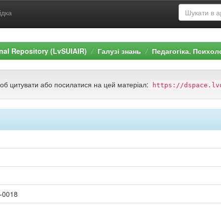
ідка
ional Repository (LvSUIAIR)
Галузі знань
Педагогіка. Психол
щоб цитувати або посилатися на цей матеріал:
https://dspace.lv
-0018