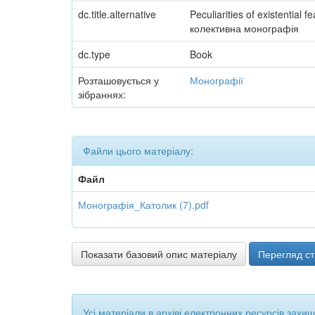
dc.title.alternative
Peculiarities of existential
колективна монографія
dc.type
Book
Розташовується у
Монографії
зібраннях:
Файли цього матеріалу:
Файл
Монографія_Католик (7).pdf
Показати базовий опис матеріалу
Перегляд ст
Усі матеріали в архіві електронних ресурсів захи