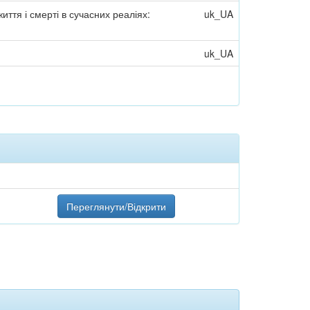
у життя і смерті в сучасних реаліях:
uk_UA
uk_UA
Переглянути/Відкрити