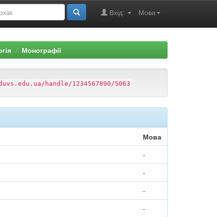
Вхід:
Мова
огія
Монографії
duvs.edu.ua/handle/1234567890/5063
Мова
-
-
-
-