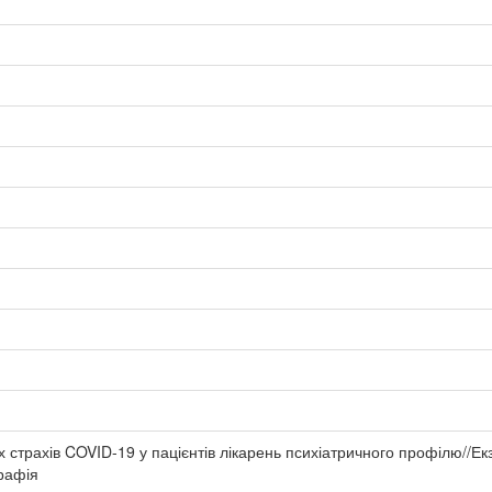
 страхів COVID-19 у пацієнтів лікарень психіатричного профілю//Екз
рафія