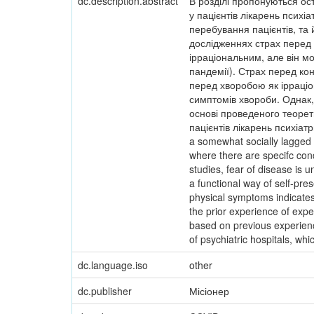
dc.description.abstract
В розділі пропонуються ост
у пацієнтів лікарень психі
перебування пацієнтів, та 
дослідженнях страх перед
ірраціональним, але він 
пандемії). Страх перед ко
перед хворобою як ірраціо
симптомів хвороби. Однак,
основі проведеного теорет
пацієнтів лікарень психіат
a somewhat socially lagged s
where there are specifc condi
studies, fear of disease is u
a functional way of self-pre
physical symptoms indicates t
the prior experience of exp
based on previous experience
of psychiatric hospitals, wh
dc.language.iso
other
dc.publisher
Місіонер