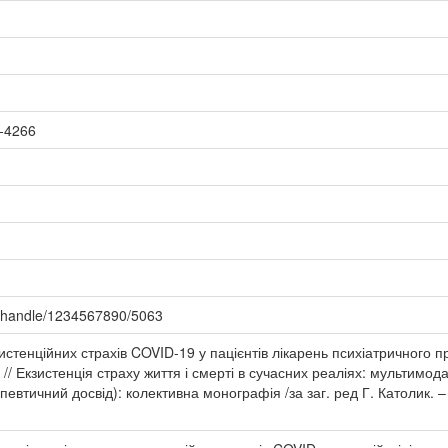
-4266
a/handle/1234567890/5063
зистенційних страхів COVID-19 у пацієнтів лікарень психіатричного 
/ Екзистенція страху життя і смерті в сучасних реаліях: мультимода
евтичний досвід): колективна монографія /за заг. ред Г. Католик. – Л