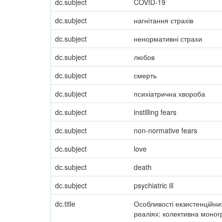
dc.subject
COVID-19
dc.subject
нагнітання страхів
dc.subject
ненормативні страхи
dc.subject
любов
dc.subject
смерть
dc.subject
психіатрична хвороба
dc.subject
instilling fears
dc.subject
non-normative fears
dc.subject
love
dc.subject
death
dc.subject
psychiatric ill
dc.title
Особливості екзистенційних
реаліях: колективна моног