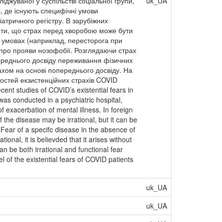
іджуваної у суспільстві соціальної групи,
uk_UA
і, де існують специфічні умови
іатричного регістру. В зарубіжних
ити, що страх перед хворобою може бути
 умовах (наприклад, пересторога при
 про прояви нозофобії. Розглядаючи страх
переднього досвіду переживання фізичних
ахом на основі попереднього досвіду. На
востей екзистенційних страхів COVID
t studies of COVID’s existential fears in
was conducted in a psychiatric hospital,
f exacerbation of mental illness. In foreign
f the disease may be irrational, but it can be
 Fear of a specifc disease in the absence of
onal, it is believded that it arises without
 be both irrational and functional fear
 of the existential fears of COVID patients
uk_UA
uk_UA