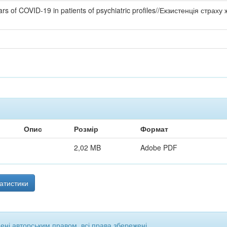
 fears of COVID-19 in patients of psychiatric profiles//Екзистенція страх
Опис
Розмір
Формат
2,02 MB
Adobe PDF
атистики
щені авторським правом, всі права збережені.