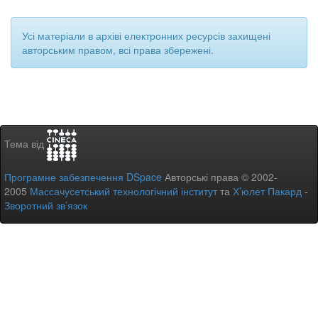
Усі матеріали в архіві електронних ресурсів захищені
авторським правом, всі права збережені.
Тема від
Програмне забезпечення DSpace
Авторські права © 2002-
2005
Массачусетський технологічний інститут
та
Х’юлет Пакард
-
Зворотний зв’язок