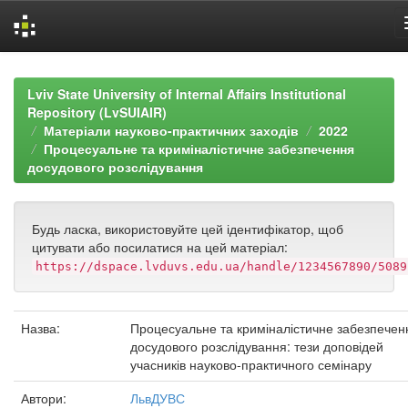
Skip
navigation
Lviv State University of Internal Affairs Institutional
Repository (LvSUIAIR)
Матеріали науково-практичних заходів
2022
Процесуальне та криміналістичне забезпечення
досудового розслідування
Будь ласка, використовуйте цей ідентифікатор, щоб
цитувати або посилатися на цей матеріал:
https://dspace.lvduvs.edu.ua/handle/1234567890/5089
Назва:
Процесуальне та криміналістичне забезпечен
досудового розслідування: тези доповідей
учасників науково-практичного семінару
Автори:
ЛьвДУВС