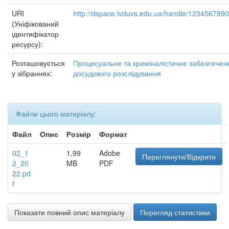
URI
http://dspace.lvduvs.edu.ua/handle/123456789
(Уніфікований
ідентифікатор
ресурсу):
Розташовується
Процесуальне та криміналістичне забезпечен
у зібраннях:
досудового розслідування
Файли цього матеріалу:
Файл
Опис
Розмір
Формат
02_1
1,99
Adobe
Переглянути/Відкрити
2_20
MB
PDF
22.pd
f
Показати повний опис матеріалу
Перегляд статистики