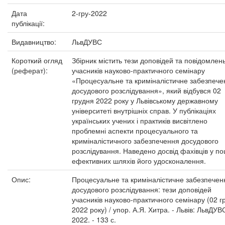
Дата
2-гру-2022
публікації:
Видавництво:
ЛьвДУВС
Короткий огляд
Збірник містить тези доповідей та повідомлен
(реферат):
учасників науково-практичного семінару
«Процесуальне та криміналістичне забезпече
досудового розслідування», який відбувся 02
грудня 2022 року у Львівському державному
університеті внутрішніх справ. У публікаціях
українських учених і практиків висвітлено
проблемні аспекти процесуального та
криміналістичного забезпечення досудового
розслідування. Наведено досвід фахівців у п
ефективних шляхів його удосконалення.
Опис:
Процесуальне та криміналістичне забезпечен
досудового розслідування: тези доповідей
учасників науково-практичного семінару (02 г
2022 року) / упор. А.Я. Хитра. - Львів: ЛьвДУВ
2022. - 133 с.