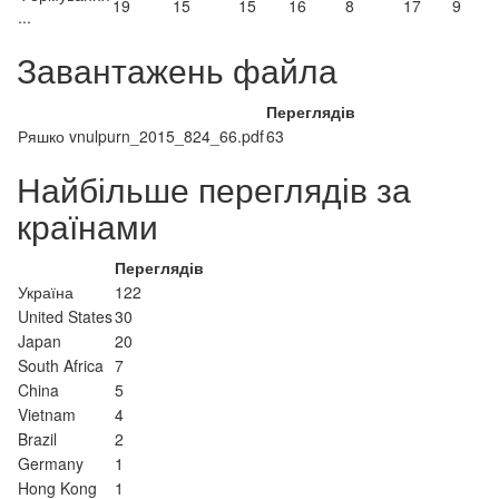
19
15
15
16
8
17
9
...
Завантажень файла
Переглядів
Ряшко vnulpurn_2015_824_66.pdf
63
Найбільше переглядів за
країнами
Переглядів
Україна
122
United States
30
Japan
20
South Africa
7
China
5
Vietnam
4
Brazil
2
Germany
1
Hong Kong
1