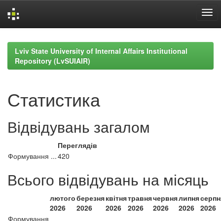
Skip
navigation
Lviv State University of Internal Affairs Institutional
Repository (LvSUIAIR)
Статистика
Відвідувань загалом
Переглядів
Формування ...
420
Всього відвідувань на місяць
лютого
березня
квітня
травня
червня
липня
серпн
2026
2026
2026
2026
2026
2026
2026
Формування