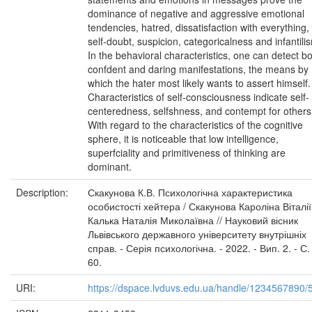
dominance of negative and aggressive emotional
tendencies, hatred, dissatisfaction with everything,
self-doubt, suspicion, categoricalness and infantili
In the behavioral characteristics, one can detect bo
confdent and daring manifestations, the means by
which the hater most likely wants to assert himself.
Characteristics of self-consciousness indicate self-
centeredness, selfshness, and contempt for others
With regard to the characteristics of the cognitive
sphere, it is noticeable that low intelligence,
superfciality and primitiveness of thinking are
dominant.
Description:
Скакунова К.В. Психологічна характеристика
особистості хейтера / Скакунова Кароліна Віталії
Калька Наталія Миколаївна // Науковий вісник
Львівського державного університету внутрішніх
справ. - Серія психологічна. - 2022. - Вип. 2. - С.
60.
URI:
https://dspace.lvduvs.edu.ua/handle/1234567890/