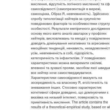
мислення, відсутність логічного мислення) та с
самосвідомості (самопрезентація в мережі,
самооцінка, Образ Я, невпевненість). Здійснено
спробу типологізації хейтерів за сукупністю
поведінкових факторів та особливостями структ
особистості. Результати емпіричного дослідження
основу якого взято аналіз аватарок у профілях
хейтерів, висловлювань та емодзі у повідомленн
доводять домінування негативних та агресивних
емоційних тенденцій, ненависть, незадоволеніст
усім, невпевненість в собі, підозрілість,
категоричність та інфантилізм. У поведінкових
характеристиках можна виокремити сміливі,
впевнені та зухвалі прояви, засобом якої швидш
все хейтер хоче самостверджуватися.
Характеристики самосвідомості вказують на
зосередженість на власному Я, егоїстичність та
зневажання інших. Стосовно характеристик
когнітивної сфери доведено, що домінуючими є
вказівка на низький інтелект, поверховість та
примітивність мислення. The article contains the
results of a theoretical-empirical study, based on w