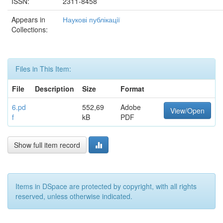
ISSN:
2311-8458
Appears in
Наукові публікації
Collections:
Files in This Item:
File
Description
Size
Format
6.pd
552,69
Adobe
View/Open
f
kB
PDF
Show full item record
Items in DSpace are protected by copyright, with all rights
reserved, unless otherwise indicated.