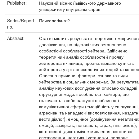
Publisher:
Науковий вісник Львівського державного
університету внутрішніх справ
Series/Report
Психологічна;2
no.:
Abstract:
Стаття містить результати теоретико-емпіричног
дослідження, на підставі яких встановлено
особистісні особливості хейтера. Здійснено
теоретичний аналіз особливостей прояву
хейтерства як явища, проаналізовано сутність
хейтерства у зрізі психологічних теорій та концеп
Описано причини, фактори, ознаки та види
хейтерства в соціальних мережах. За результат
аналізу наукових дослідження описано складові
структурної моделі особистості хейтера, що
включають в себе наступні особливості
комунікативної сфери (емоційність у спілкуванні,
агресивні та нападаючі висловлювання, нездатні
вести діалог), емоційної (домінування негативни
емоцій, заздрість, ненависть, страх, гнів, злість),
когнітивної (дихотомічне мислення, когнітивні
спотворення, негативні установки, полярне