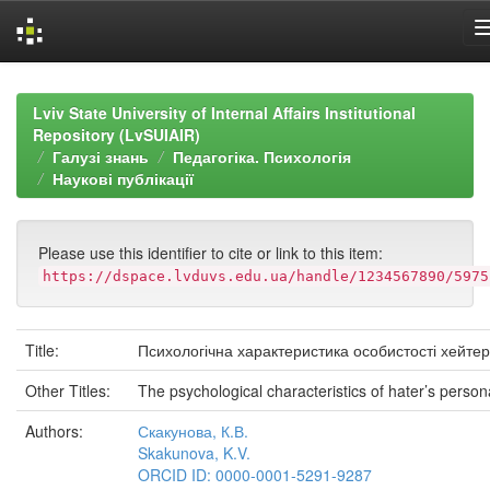
Skip
navigation
Lviv State University of Internal Affairs Institutional
Repository (LvSUIAIR)
Галузі знань
Педагогіка. Психологія
Наукові публікації
Please use this identifier to cite or link to this item:
https://dspace.lvduvs.edu.ua/handle/1234567890/5975
Title:
Психологічна характеристика особистості хейте
Other Titles:
The psychological characteristics of hater’s persona
Authors:
Скакунова, К.В.
Skakunova, K.V.
ORCID ID: 0000-0001-5291-9287