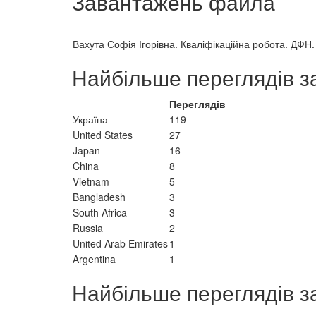
Завантажень файла
Вахута Софія Ігорівна. Кваліфікаційна робота. ДФН.
Найбільше переглядів з
Переглядів
Україна
119
United States
27
Japan
16
China
8
Vietnam
5
Bangladesh
3
South Africa
3
Russia
2
United Arab Emirates
1
Argentina
1
Найбільше переглядів з