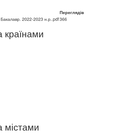
Переглядів
 Бакалавр. 2022-2023 н.р..pdf
366
а країнами
а містами