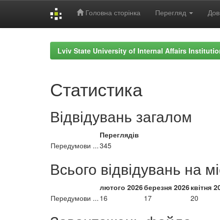
Головна сторінка
Перегляд
Дов
Skip
navigation
Lviv State University of Internal Affairs Institut
Статистика
Відвідувань загалом
Переглядів
Передумови ...
345
Всього відвідувань на м
лютого 2026
березня 2026
квітня 2
Передумови ...
16
17
20