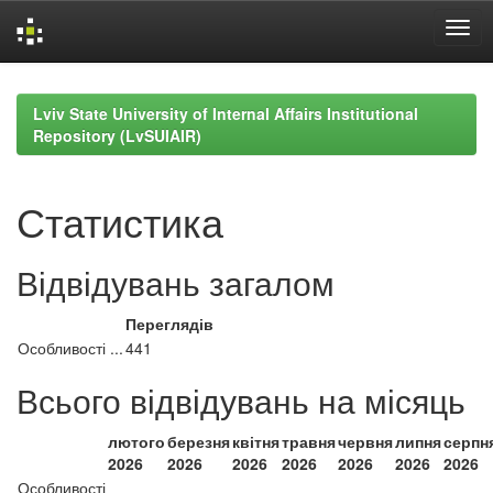
Skip
navigation
Lviv State University of Internal Affairs Institutional
Repository (LvSUIAIR)
Статистика
Відвідувань загалом
Переглядів
Особливості ...
441
Всього відвідувань на місяць
лютого
березня
квітня
травня
червня
липня
серпн
2026
2026
2026
2026
2026
2026
2026
Особливості