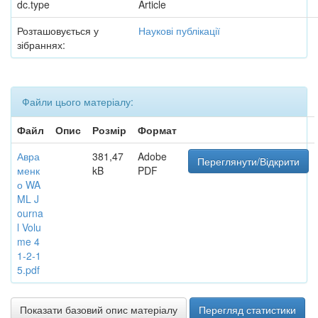
dc.type
Article
Розташовується у
Наукові публікації
зібраннях:
Файли цього матеріалу:
Файл
Опис
Розмір
Формат
Авра
381,47
Adobe
Переглянути/Відкрити
менк
kB
PDF
о WA
ML J
ourna
l Volu
me 4
1-2-1
5.pdf
Показати базовий опис матеріалу
Перегляд статистики