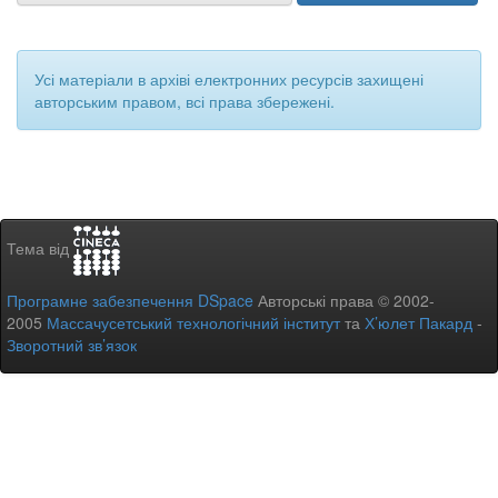
Усі матеріали в архіві електронних ресурсів захищені
авторським правом, всі права збережені.
Тема від
Програмне забезпечення DSpace
Авторські права © 2002-
2005
Массачусетський технологічний інститут
та
Х’юлет Пакард
-
Зворотний зв’язок