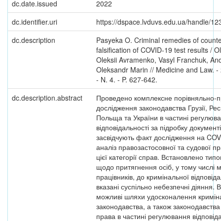
dc.date.issued
2022
dc.identifier.uri
https://dspace.lvduvs.edu.ua/handle/1
dc.description
Pasyeka O. Criminal remedies of counte
falsification of COVID-19 test results / 
Oleksii Avramenko, Vasyl Franchuk, Andr
Oleksandr Marin // Medicine and Law. - 
- N. 4. - P. 627-642.
dc.description.abstract
Проведено комплексне порівняльно-
дослідження законодавства Грузії, Рес
Польща та України в частині регулюв
відповідальності за підробку документ
засвідчують факт дослідження на COV
аналіз правозастосовної та судової п
цієї категорії справ. Встановлено тип
щодо притягнення осіб, у тому числі 
працівників, до кримінальної відповіда
вказані суспільно небезпечні діяння. 
можливі шляхи удосконалення кримін
законодавства, а також законодавства
права в частині регулювання відповіда