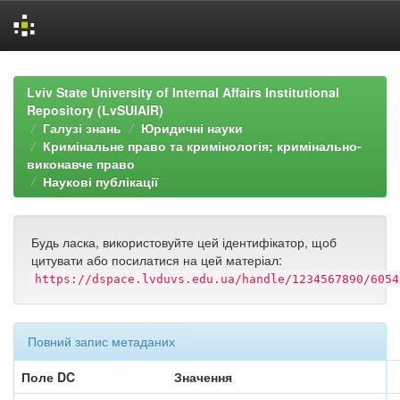
Skip
navigation
Lviv State University of Internal Affairs Institutional
Repository (LvSUIAIR)
Галузі знань
Юридичні науки
Кримінальне право та кримінологія; кримінально-
виконавче право
Наукові публікації
Будь ласка, використовуйте цей ідентифікатор, щоб
цитувати або посилатися на цей матеріал:
https://dspace.lvduvs.edu.ua/handle/1234567890/6054
Повний запис метаданих
Поле DC
Значення