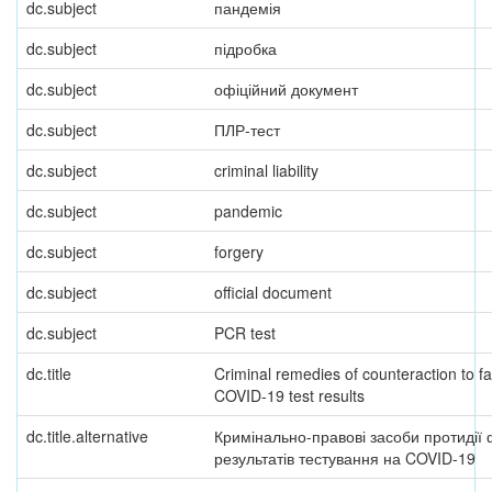
dc.subject
пандемія
dc.subject
підробка
dc.subject
офіційний документ
dc.subject
ПЛР-тест
dc.subject
criminal liability
dc.subject
pandemic
dc.subject
forgery
dc.subject
official document
dc.subject
PCR test
dc.title
Criminal remedies of counteraction to fal
COVID-19 test results
dc.title.alternative
Кримінально-правові засоби протидії 
результатів тестування на COVID-19