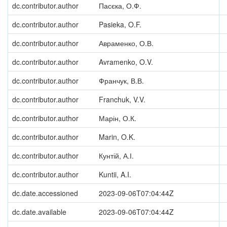
dc.contributor.author
Пасєка, О.Ф.
dc.contributor.author
Pasieka, O.F.
dc.contributor.author
Авраменко, О.В.
dc.contributor.author
Avramenko, O.V.
dc.contributor.author
Франчук, В.В.
dc.contributor.author
Franchuk, V.V.
dc.contributor.author
Марін, О.К.
dc.contributor.author
Marin, O.K.
dc.contributor.author
Кунтій, А.І.
dc.contributor.author
Kuntii, A.I.
dc.date.accessioned
2023-09-06T07:04:44Z
dc.date.available
2023-09-06T07:04:44Z