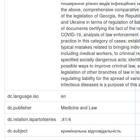
поширення різних видів інфекційних х
the above, comprehensive comparative 
of the legislation of Georgia, the Republ
and Ukraine in terms of regulation of liabi
of documents certifying the fact of the r
COVID-19, analysis of law enforcement a
practice in this category of cases; estab
typical mistakes related to bringing indiv
including medical workers, to criminal res
specified socially dangerous acts; identif
possible ways to improve criminal law, a
legislation of other branches of law in t
regulating liability for the spread of vari
infectious diseases is a purpose of this a
dc.language.iso
en
dc.publisher
Medicine and Law
dc.relation.ispartofseries
;41/4
dc.subject
кримінальна відповідальність