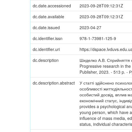
dc.date.accessioned
2023-09-28T09:12:31Z
dc.date.available
2023-09-28T09:12:31Z
dc.date.issued
2023-04-27
dc.identifier.issn
978-1-73981-125-9
dc.identifier.uri
https://dspace.lvduvs.edu.
dc.description
Шиделко А.В. Сприйняття 
Progressive research in the 
Publisher, 2023. - 513 p. - 
dc.description.abstract
У статті здійснено психол
особливості життєдіяльності
особистий досвід, вплив ма
економічний статус, індиві
provides a psychological an
young person, which have an 
influence of mass media, edu
status, individual characteri