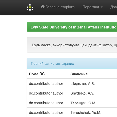
Головна сторінка
Перегляд
Дов
Skip
navigation
Lviv State University of Internal Affairs Institut
Будь ласка, використовуйте цей ідентифікатор, 
Повний запис метаданих
Поле DC
Значення
dc.contributor.author
Шиделко, А.В.
dc.contributor.author
Shydelko, A.V.
dc.contributor.author
Терещук, Ю.М.
dc.contributor.author
Tereshchuk, Yu.M.