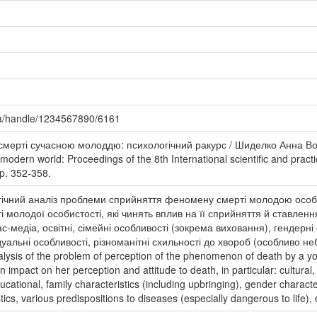
ua/handle/1234567890/6161
смерті сучасною молоддю: психологічний ракурс / Шиделко Анна Во
modern world: Proceedings of the 8th International scientific and prac
Рp. 352-358.
огічний аналіз проблеми сприйняття феномену смерті молодою особи
 молодої особистості, які чинять вплив на її сприйняття й ставлення 
с-медіа, освітні, сімейні особливості (зокрема виховання), гендерні
дуальні особливості, різноманітні схильності до хвороб (особливо не
alysis of the problem of perception of the phenomenon of death by a you
impact on her perception and attitude to death, in particular: cultural,
cational, family characteristics (including upbringing), gender characte
stics, various predispositions to diseases (especially dangerous to life), 