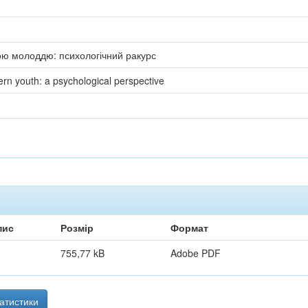
ою молоддю: психологічний ракурс
rn youth: a psychological perspective
пис
Розмір
Формат
755,77 kB
Adobe PDF
атистики