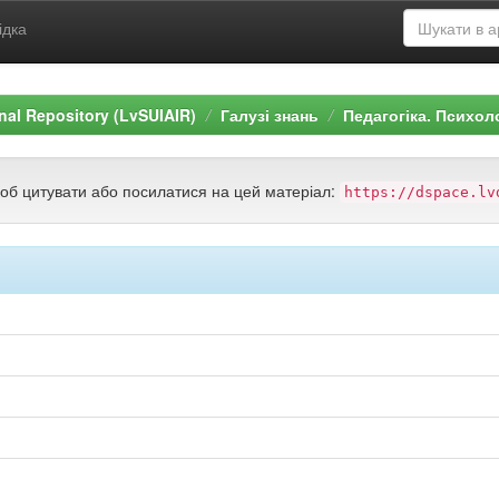
ідка
ional Repository (LvSUIAIR)
Галузі знань
Педагогіка. Психол
щоб цитувати або посилатися на цей матеріал:
https://dspace.lv