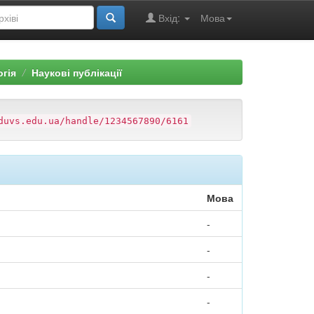
Вхід:
Мова
огія
Наукові публікації
duvs.edu.ua/handle/1234567890/6161
Мова
-
-
-
-