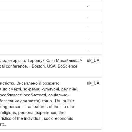
-
-
-
-
-
лодимирівна, Терещук Юлія Михайлівна //
uk_UA
tical conference. - Boston, USA: BoScience
стістю. Висвітлено й розкрито
uk_UA
до смерті, зокрема: культурні, релігійні,
 особливості особистості, соціально-
безпечних для життя) тощо. The article
ng person. The features of the life of a
 religious, personal experience, the
ristics of the individual, socio-economic
etc.