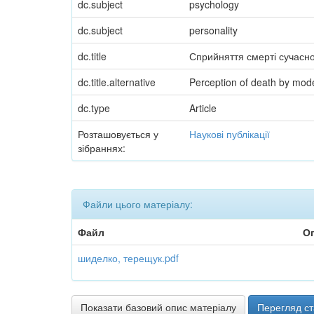
dc.subject
psychology
dc.subject
personality
dc.title
Сприйняття смерті сучасн
dc.title.alternative
Perception of death by mode
dc.type
Article
Розташовується у
Наукові публікації
зібраннях:
Файли цього матеріалу:
Файл
О
шиделко, терещук.pdf
Показати базовий опис матеріалу
Перегляд ст