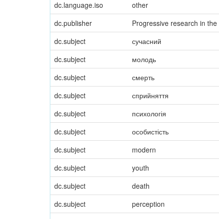
dc.language.iso
other
dc.publisher
Progressive research in the 
dc.subject
сучасний
dc.subject
молодь
dc.subject
смерть
dc.subject
сприйняття
dc.subject
психологія
dc.subject
особистість
dc.subject
modern
dc.subject
youth
dc.subject
death
dc.subject
perception