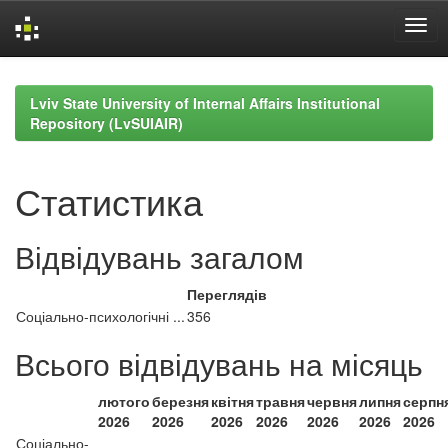
Skip
navigation
Lviv State University of Internal Affairs Institutional
Repository (LvSUIAIR)
Статистика
Відвідувань загалом
Переглядів
Соціально-психологічні ...
356
Всього відвідувань на місяць
лютого
березня
квітня
травня
червня
липня
серпн
2026
2026
2026
2026
2026
2026
2026
Соціально-