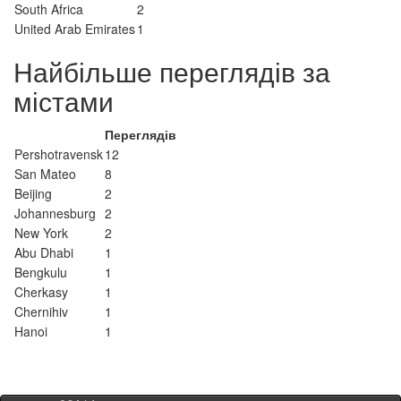
South Africa
2
United Arab Emirates
1
Найбільше переглядів за
містами
Переглядів
Pershotravensk
12
San Mateo
8
Beijing
2
Johannesburg
2
New York
2
Abu Dhabi
1
Bengkulu
1
Cherkasy
1
Chernihiv
1
Hanoi
1