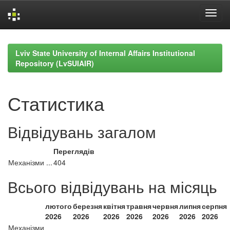
Skip
navigation
Lviv State University of Internal Affairs Institutional
Repository (LvSUIAIR)
Статистика
Відвідувань загалом
Переглядів
Механізми ...
404
Всього відвідувань на місяць
лютого
березня
квітня
травня
червня
липня
серпня
2026
2026
2026
2026
2026
2026
2026
Механізми