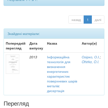
назад
1
далі
Знайдені матеріали:
Попередній
Дата
Назва
Автор(и)
перегляд
випуску
2013
Інформаційна
Огірко, О.І.
;
технологія для
Ohirko, O.I.
визначення
енергетичних
характеристик
поверхневих шарів
металів:
дисертація
Перегляд