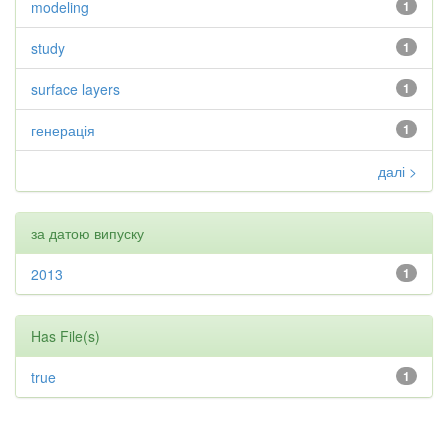
modeling
1
study
1
surface layers
1
генерація
1
далі >
за датою випуску
2013
1
Has File(s)
true
1