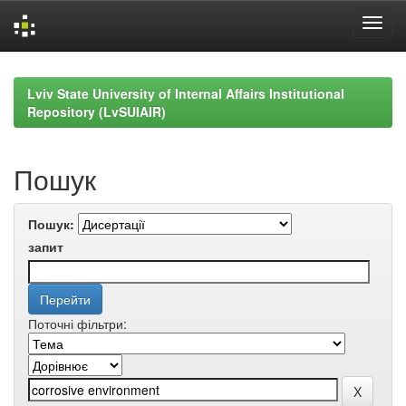
Skip
navigation
Lviv State University of Internal Affairs Institutional
Repository (LvSUIAIR)
Пошук
Пошук:
запит
Поточні фільтри: