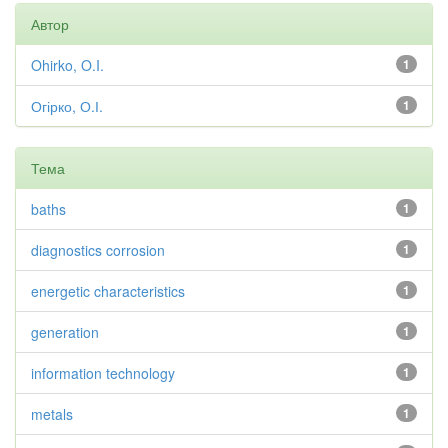
Автор
Ohirko, O.I.
1
Огірко, О.І.
1
Тема
baths
1
diagnostics corrosion
1
energetic characteristics
1
generation
1
information technology
1
metals
1