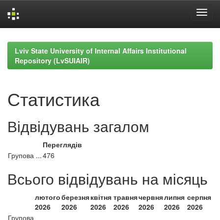
Skip
navigation
Lviv State University of Internal Affairs Institutional
Repository (LvSUIAIR)
Статистика
Відвідувань загалом
Переглядів
Групова ...
476
Всього відвідувань на місяць
лютого
березня
квітня
травня
червня
липня
серпня
2026
2026
2026
2026
2026
2026
2026
Групова