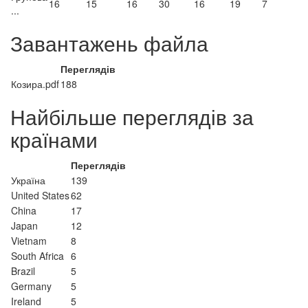
16
15
16
30
16
19
7
...
Завантажень файла
Переглядів
Козира.pdf
188
Найбільше переглядів за
країнами
Переглядів
Україна
139
United States
62
China
17
Japan
12
Vietnam
8
South Africa
6
Brazil
5
Germany
5
Ireland
5