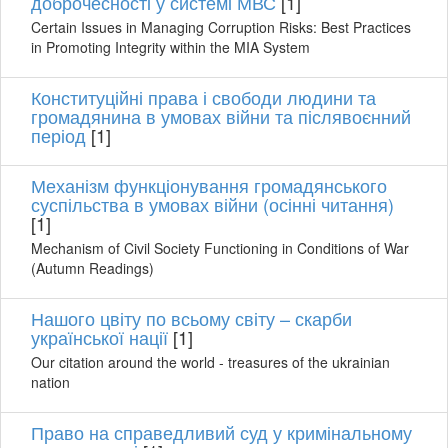
доброчесності у системі МВС
[1]
Certain Issues in Managing Corruption Risks: Best Practices
in Promoting Integrity within the MIA System
Конституційні права і свободи людини та
громадянина в умовах війни та післявоєнний
період
[1]
Механізм функціонування громадянського
суспільства в умовах війни (осінні читання)
[1]
Mechanism of Civil Society Functioning in Conditions of War
(Autumn Readings)
Нашого цвіту по всьому світу – скарби
української нації
[1]
Our citation around the world - treasures of the ukrainian
nation
Право на справедливий суд у кримінальному