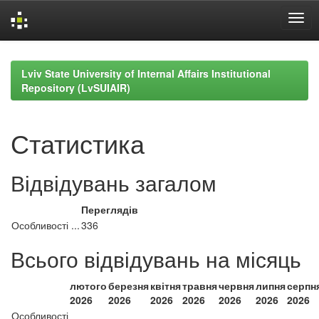
Skip
navigation
Lviv State University of Internal Affairs Institutional
Repository (LvSUIAIR)
Статистика
Відвідувань загалом
Переглядів
Особливості ...
336
Всього відвідувань на місяць
лютого
березня
квітня
травня
червня
липня
серпн
2026
2026
2026
2026
2026
2026
2026
Особливості