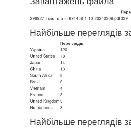
Завантажень файла
Пере
296927-Текст статті-691458-1-10-20240309.pdf
339
Найбільше переглядів з
Переглядів
Україна
120
United States
78
Japan
14
China
13
South Africa
8
Brazil
6
Vietnam
4
France
3
United Kingdom
3
Netherlands
3
Найбільше переглядів з