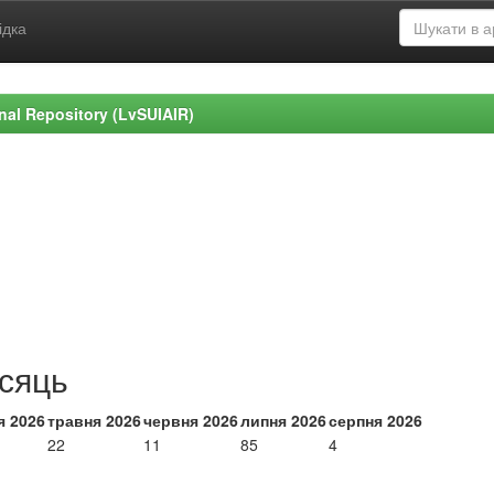
ідка
ional Repository (LvSUIAIR)
ісяць
я 2026
травня 2026
червня 2026
липня 2026
серпня 2026
22
11
85
4