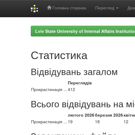
Головна сторінка
Перегляд
Дов
Skip
navigation
Lviv State University of Internal Affairs Institut
Статистика
Відвідувань загалом
Переглядів
Прокрастинація ...
412
Всього відвідувань на м
лютого 2026
березня 2026
квітн
Прокрастинація ...
19
18
12