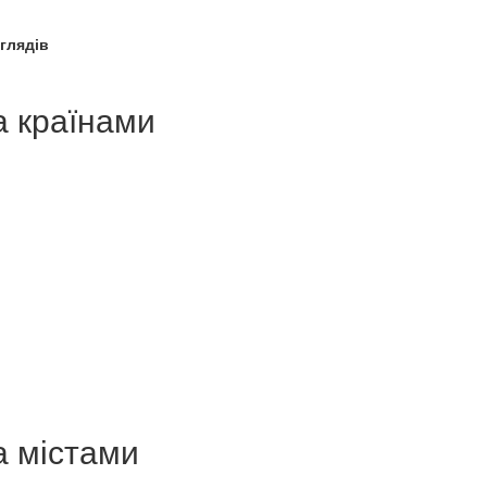
глядів
а країнами
а містами