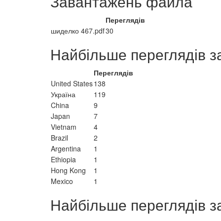
Завантажень файла
Переглядів
шиделко 467.pdf
30
Найбільше переглядів з
Переглядів
United States
138
Україна
119
China
9
Japan
7
Vietnam
4
Brazil
2
Argentina
1
Ethiopia
1
Hong Kong
1
Mexico
1
Найбільше переглядів з