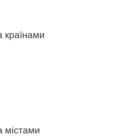
а країнами
а містами