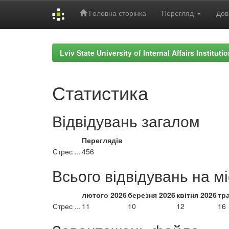
Головна сторінка
Перегляд
Дов
Skip
navigation
Lviv State University of Internal Affairs Institut
Статистика
Відвідувань загалом
Переглядів
Стрес ...
456
Всього відвідувань на м
лютого 2026
березня 2026
квітня 2026
тр
Стрес ...
11
10
12
16