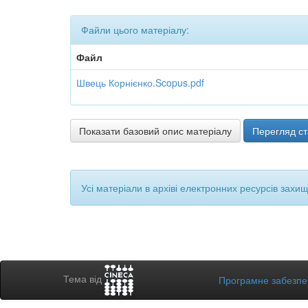
Файли цього матеріалу:
Файл
Швець Корнієнко.Scopus.pdf
Показати базовий опис матеріалу
Перегляд ст
Усі матеріали в архіві електронних ресурсів захи
Тема від
Програмне забезп