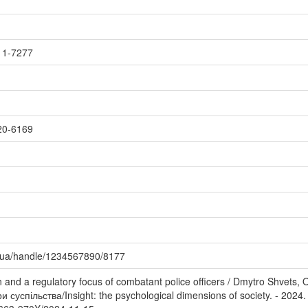
11-7277
20-6169
u.ua/handle/1234567890/8177
on and a regulatory focus of combatant police officers / Dmytro Shvets
и суспільства/Insight: the psychological dimensions of society. - 2024.