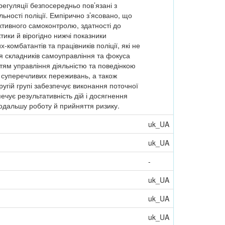
егуляції безпосередньо пов’язані з
ьності поліції. Емпірично з’ясовано, що
ктивного самоконтролю, здатності до
ктики й вірогідно нижчі показники
комбатантів та працівників поліції, які не
ня складників самоуправління та фокуса
нтям управління діяльністю та поведінкою
а суперечливих переживань, а також
ругій групі забезпечує виконання поточної
ечує результативність дій і досягнення
подальшу роботу й прийняття ризику.
uk_UA
uk_UA
-
uk_UA
uk_UA
uk_UA