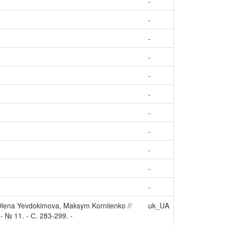
-
-
-
-
-
-
-
-
-
-
-
, Olena Yevdokimova, Maksym Korniienko //
uk_UA
 - № 11. - С. 283-299. -