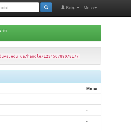
Вхід:
Мова
огія
duvs.edu.ua/handle/1234567890/8177
Мова
-
-
-