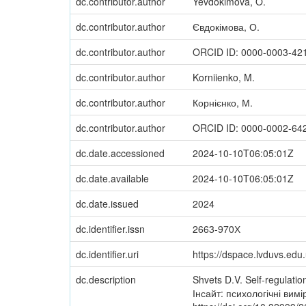
dc.contributor.author
Yevdokimova, O.
dc.contributor.author
Євдокімова, О.
dc.contributor.author
ORCID ID: 0000-0003-42
dc.contributor.author
Korniienko, M.
dc.contributor.author
Корнієнко, М.
dc.contributor.author
ORCID ID: 0000-0002-64
dc.date.accessioned
2024-10-10T06:05:01Z
dc.date.available
2024-10-10T06:05:01Z
dc.date.issued
2024
dc.identifier.issn
2663-970Х
dc.identifier.uri
https://dspace.lvduvs.ed
dc.description
Shvets D.V. Self-regulati
Інсайт: психологічні вимір