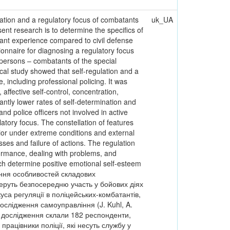
ulation and a regulatory focus of combatants
uk_UA
sent research is to determine the specifics of
evant experience compared to civil defense
ionnaire for diagnosing a regulatory focus
 persons – combatants of the special
ical study showed that self-regulation and a
fe, including professional policing. It was
affective self-control, concentration,
cantly lower rates of self-determination and
nd police officers not involved in active
atory focus. The constellation of features
vior under extreme conditions and external
sses and failure of actions. The regulation
formance, dealing with problems, and
ich determine positive emotional self-esteem
дження особливостей складових
 беруть безпосередню участь у бойових діях
са регуляції в поліцейських-комбатантів,
ослідження самоуправління (J. Kuhl, A.
зу дослідження склали 182 респонденти,
працівники поліції, які несуть службу у