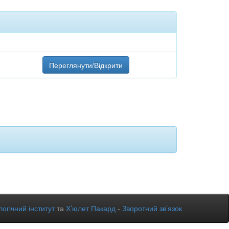
Переглянути/Відкрити
огічний інститут
та
Х’юлет Пакард
-
Зворотний зв’язок