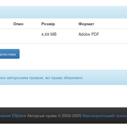
Опис
Розмір
Формат
4,69 MB
Adobe PDF
атистики
щені авторським правом, всі права збережені.
ечення DSpace
Авторські права © 2002-2005
Массачусетський технол