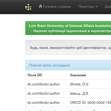
Головна сторінка
Перегляд
Дов
Skip
navigation
Lviv State University of Internal Affairs Institut
Наукові публікації індексовані в наукометр
Будь ласка, використовуйте цей ідентифікатор, 
Повний запис метаданих
Поле DC
Значення
dc.contributor.author
Shvets, D.V.
dc.contributor.author
Швець, Д.В.
dc.contributor.author
ORCID ID: 0000-0002-19