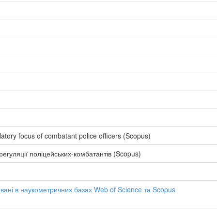
latory focus of combatant police officers (Scopus)
регуляції поліцейських-комбатантів (Scopus)
совані в наукометричних базах Web of Science та Scopus