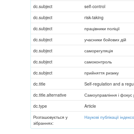
dc.subject
self-control
dc.subject
risk-taking
dc.subject
працівники поліції
dc.subject
учасники бойових дій
dc.subject
саморегуляція
dc.subject
самоконтроль
dc.subject
прийняття ризику
dc.title
Self-regulation and a regu
dc.title.alternative
Самоуправління і фокус 
dc.type
Article
Розташовується у
Наукові публікації індек
зібраннях: