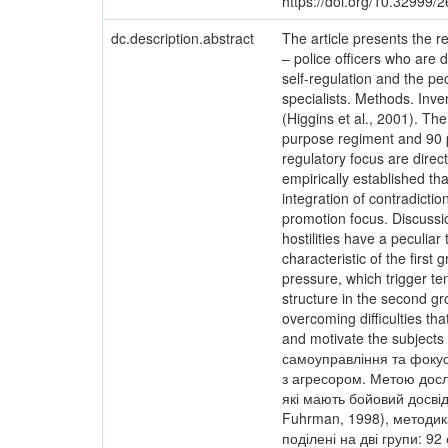
https://doi.org/10.32999
dc.description.abstract
The article presents the r
– police officers who are d
self-regulation and the pe
specialists. Methods. Inve
(Higgins et al., 2001). Th
purpose regiment and 90 pe
regulatory focus are directl
empirically established th
integration of contradictio
promotion focus. Discussio
hostilities have a peculia
characteristic of the firs
pressure, which trigger te
structure in the second gr
overcoming difficulties th
and motivate the subjects
самоуправління та фокуса
з агресором. Метою досл
які мають бойовий досві
Fuhrman, 1998), методика
поділені на дві групи: 92