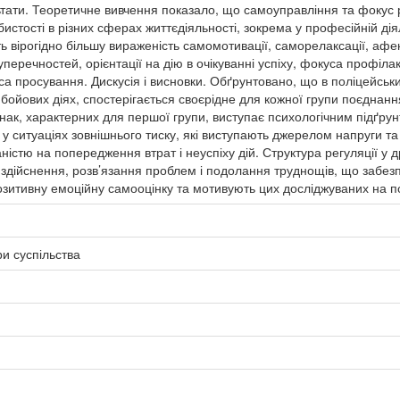
ьтати. Теоретичне вивчення показало, що самоуправління та фокус р
истості в різних сферах життєдіяльності, зокрема у професійній діял
 вірогідно більшу вираженість самомотивації, саморелаксації, афе
суперечностей, орієнтації на дію в очікуванні успіху, фокуса профіла
 просування. Дискусія і висновки. Обґрунтовано, що в поліцейських-
 бойових діях, спостерігається своєрідне для кожної групи поєднан
знак, характерних для першої групи, виступає психологічним підґру
 у ситуаціях зовнішнього тиску, які виступають джерелом напруги т
стю на попередження втрат і неуспіху дій. Структура регуляції у д
е здійснення, розв’язання проблем і подолання труднощів, що забезп
позитивну емоційну самооцінку та мотивують цих досліджуваних на 
ри суспільства