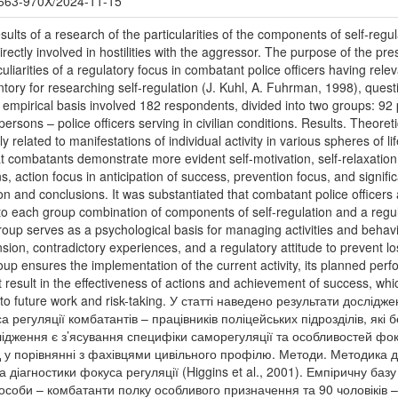
/2663-970X/2024-11-15
esults of a research of the particularities of the components of self-reg
irectly involved in hostilities with the aggressor. The purpose of the pre
culiarities of a regulatory focus in combatant police officers having rel
ntory for researching self-regulation (J. Kuhl, A. Fuhrman, 1998), quest
e empirical basis involved 182 respondents, divided into two groups: 92
rsons – police officers serving in civilian conditions. Results. Theoret
y related to manifestations of individual activity in various spheres of li
at combatants demonstrate more evident self-motivation, self-relaxation, 
ns, action focus in anticipation of success, prevention focus, and signifi
n and conclusions. It was substantiated that combatant police officers a
r to each group combination of components of self-regulation and a regul
t group serves as a psychological basis for managing activities and beha
nsion, contradictory experiences, and a regulatory attitude to prevent lo
oup ensures the implementation of the current activity, its planned per
at result in the effectiveness of actions and achievement of success, wh
 to future work and risk-taking. У статті наведено результати дослі
 регуляції комбатантів – працівників поліцейських підрозділів, які
ідження є з’ясування специфіки саморегуляції та особливостей фоку
д у порівнянні з фахівцями цивільного профілю. Методи. Методика д
 діагностики фокуса регуляції (Higgins et al., 2001). Емпіричну ба
 особи – комбатанти полку особливого призначення та 90 чоловіків – 