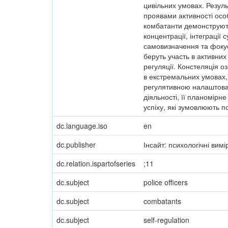
цивільних умовах. Резул
проявами активності особ
комбатанти демонструють
концентрації, інтеграції 
самовизначення та фокуса
беруть участь в активних
регуляції. Констеляція о
в екстремальних умовах,
регулятивною налаштовані
діяльності, її планомірн
успіху, які зумовлюють 
dc.language.iso
en
dc.publisher
Інсайт: психологічні вимі
dc.relation.ispartofseries
;11
dc.subject
police officers
dc.subject
combatants
dc.subject
self-regulation