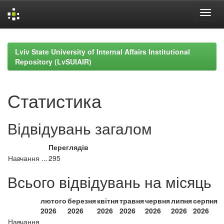
Skip
navigation
Lviv State University of Internal Affairs Institutional
Repository (LvSUIAIR)
Статистика
Відвідувань загалом
Переглядів
Навчання ...
295
Всього відвідувань на місяць
лютого
березня
квітня
травня
червня
липня
серпня
2026
2026
2026
2026
2026
2026
2026
Навчання