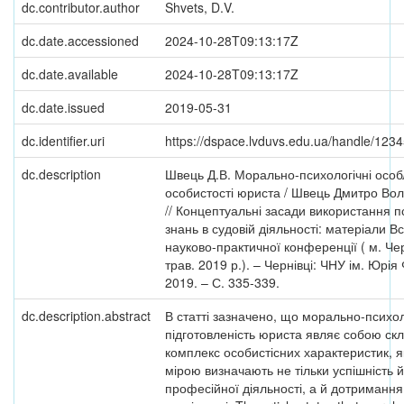
dc.contributor.author
Shvets, D.V.
dc.date.accessioned
2024-10-28T09:13:17Z
dc.date.available
2024-10-28T09:13:17Z
dc.date.issued
2019-05-31
dc.identifier.uri
https://dspace.lvduvs.edu.ua/handle/12
dc.description
Швець Д.В. Морально-психологічні особ
особистості юриста / Швець Дмитро Во
// Концептуальні засади використання п
знань в судовій діяльності: матеріали В
науково-практичної конференції ( м. Чер
трав. 2019 р.). – Чернівці: ЧНУ ім. Юрія
2019. – С. 335-339.
dc.description.abstract
В статті зазначено, що морально-психо
підготовленість юриста являє собою ск
комплекс особистісних характеристик, я
мірою визначають не тільки успішність 
професійної діяльності, а й дотримання