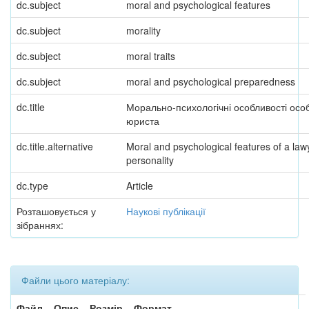
dc.subject
moral and psychological features
dc.subject
morality
dc.subject
moral traits
dc.subject
moral and psychological preparedness
dc.title
Морально-психологічні особливості особ
юриста
dc.title.alternative
Moral and psychological features of a law
personality
dc.type
Article
Розташовується у
Наукові публікації
зібраннях:
Файли цього матеріалу:
Файл
Опис
Розмір
Формат