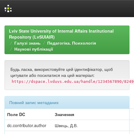
Skip
navigation
Lviv State University of Internal Affairs Institutional
Repository (LvSUIAIR)
Галузі знань
Педагогіка. Психологія
Наукові публікації
Будь ласка, використовуйте цей ідентифікатор, щоб
цитувати або посилатися на цей матеріал:
https://dspace.lvduvs.edu.ua/handle/1234567890/8249
Повний запис метаданих
Поле DC
Значення
dc.contributor.author
Швець, Д.В.