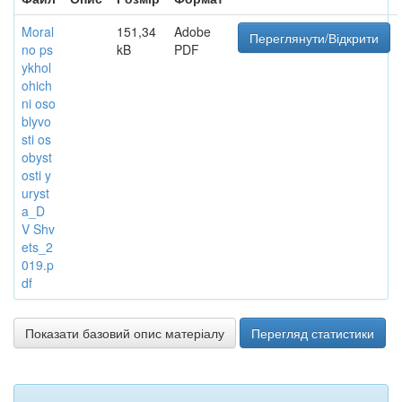
Moral
151,34
Adobe
Переглянути/Відкрити
no ps
kB
PDF
ykhol
ohich
ni oso
blyvo
sti os
obyst
osti y
uryst
a_D
V Shv
ets_2
019.p
df
Показати базовий опис матеріалу
Перегляд статистики