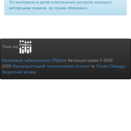
Усі матеріали в архіві електронних ресурсів захищені
авторським правом, всі права збережені.
Тема від
Програмне забезпечення DSpace
Авторські права © 2002-
2005
Массачусетський технологічний інститут
та
Х’юлет Пакард
-
Зворотний зв’язок