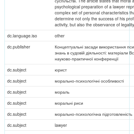
суспільстві. The article states that moral 
psychological preparation of a lawyer repr
complex set of personal characteristics tha
determine not only the success of his pro
activity, but also the observance of legality
dc.language.iso
other
dc.publisher
Концептуальні засади використання пси
знань в судовій діяльності: матеріали В
науково-практичної конференції
dc.subject
юрист
dc.subject
морально-психологічні особливості
dc.subject
мораль
dc.subject
моральні риси
dc.subject
морально-психологічна підготовленість
dc.subject
lawyer