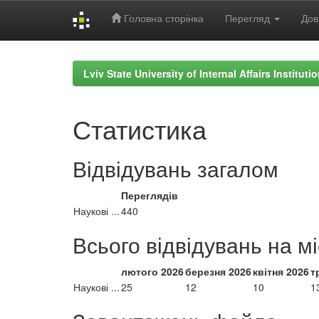
Головна сторінка
Перегляд
Дов
Skip
navigation
Lviv State University of Internal Affairs Institut
Статистика
Відвідувань загалом
Переглядів
Наукові ...
440
Всього відвідувань на м
лютого 2026
березня 2026
квітня 2026
т
Наукові ...
25
12
10
1