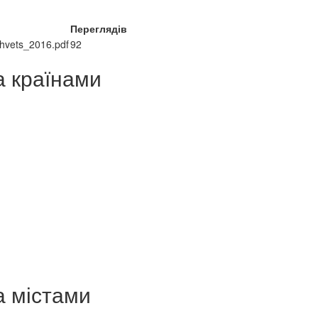
Переглядів
Shvets_2016.pdf
92
а країнами
а містами