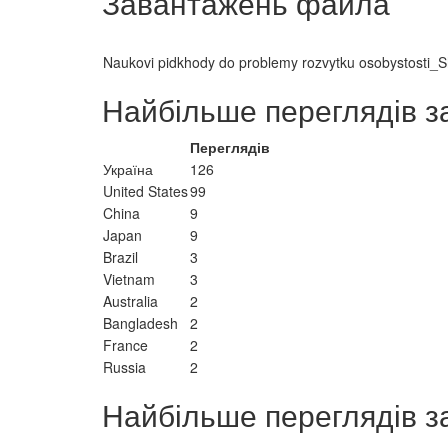
Завантажень файла
Naukovi pidkhody do problemy rozvytku osobystosti_
Найбільше переглядів з
Переглядів
Україна
126
United States
99
China
9
Japan
9
Brazil
3
Vietnam
3
Australia
2
Bangladesh
2
France
2
Russia
2
Найбільше переглядів з