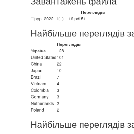
Завантажень файла
Переглядів
Tippp_2022_1(1)__16.pdf
51
Найбільше переглядів з
Переглядів
Україна
128
United States
101
China
22
Japan
10
Brazil
7
Vietnam
4
Colombia
3
Germany
3
Netherlands
2
Poland
2
Найбільше переглядів з