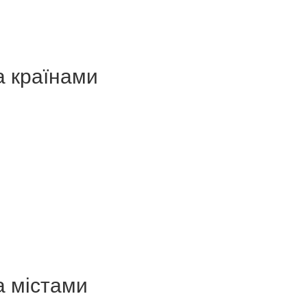
а країнами
а містами