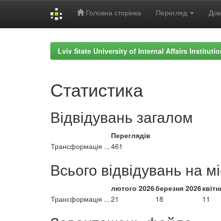
Головна сторінка
Перегляд
Дов
Skip
navigation
Lviv State University of Internal Affairs Institut
Статистика
Відвідувань загалом
Переглядів
Трансформація ...
461
Всього відвідувань на м
лютого 2026
березня 2026
квітн
Трансформація ...
21
18
11