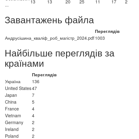
13
13
20
25
11
17
2
...
Завантажень файла
Переглядів
Андрусішина_кваліф_роб_магістр_2024.pdf
1003
Найбільше переглядів за
країнами
Переглядів
Україна
136
United States
47
Japan
7
China
5
France
4
Vietnam
4
Germany
2
Ireland
2
Poland
2