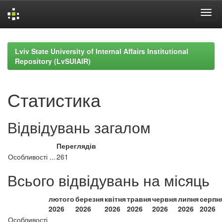
Skip
navigation
Lviv State University of Internal Affairs Institutional
Repository (LvSUIAIR)
Статистика
Відвідувань загалом
Переглядів
Особливості ...
261
Всього відвідувань на місяць
лютого
березня
квітня
травня
червня
липня
серпн
2026
2026
2026
2026
2026
2026
2026
Особливості