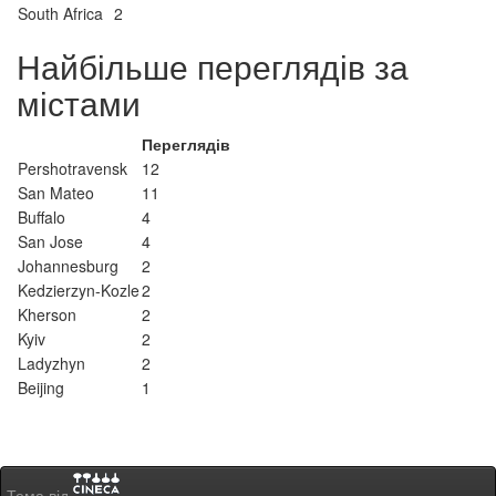
South Africa
2
Найбільше переглядів за
містами
Переглядів
Pershotravensk
12
San Mateo
11
Buffalo
4
San Jose
4
Johannesburg
2
Kedzierzyn-Kozle
2
Kherson
2
Kyiv
2
Ladyzhyn
2
Beijing
1
Тема від