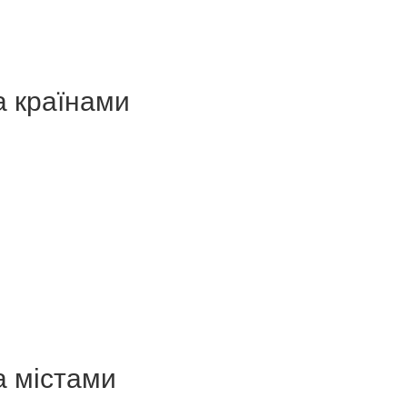
а країнами
а містами