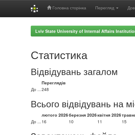
Головна сторінка
Перегляд
Дов
Skip
navigation
Lviv State University of Internal Affairs Institut
Статистика
Відвідувань загалом
Переглядів
До ...
248
Всього відвідувань на м
лютого 2026
березня 2026
квітня 2026
травн
До ...
16
10
11
15