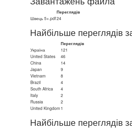
Завантажень файла
Переглядів
Швець 5+.pdf
24
Найбільше переглядів з
Переглядів
Україна
121
United States
46
China
14
Japan
9
Vietnam
8
Brazil
4
South Africa
4
Italy
2
Russia
2
United Kingdom
1
Найбільше переглядів з